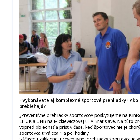
- Vykonávate aj komplexné športové prehliadky? Ako 
prebiehajú?
„Preventívne prehliadky športovcov poskytujeme na Klinik
LF UK a UNB na Mickiewiczovej ul. v Bratislave. Na túto p
vopred objednať a prísť v čase, keď športovec nie je chor
športovca trvá cca 1 a pol hodiny.
Súčasťou základnej preventívnej prehliadky športovca je 