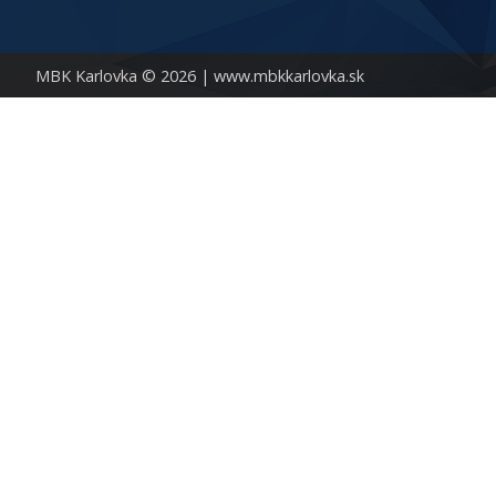
MBK Karlovka © 2026 |
www.mbkkarlovka.sk