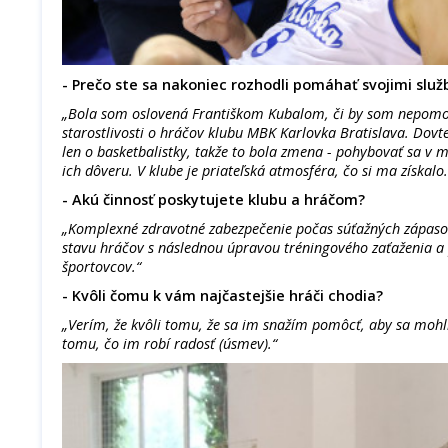
- Prečo ste sa nakoniec rozhodli pomáhať svojimi slu
„Bola som oslovená Františkom Kubalom, či by som nepomoh
starostlivosti o hráčov klubu MBK Karlovka Bratislava. Dovt
len o basketbalistky, takže to bola zmena - pohybovať sa v m
ich dôveru. V klube je priateľská atmosféra, čo si ma získalo.
- Akú činnosť poskytujete klubu a hráčom?
„Komplexné zdravotné zabezpečenie počas súťažných zápaso
stavu hráčov s následnou úpravou tréningového zaťaženia a 
športovcov.“
- Kvôli čomu k vám najčastejšie hráči chodia?
„Verím, že kvôli tomu, že sa im snažím pomôcť, aby sa mohli 
tomu, čo im robí radosť (úsmev).“