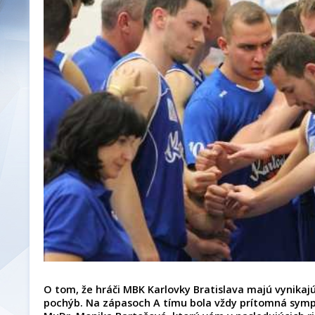
O tom, že hráči MBK Karlovky Bratislava majú vynikajú
pochýb. Na zápasoch A tímu bola vždy prítomná symp