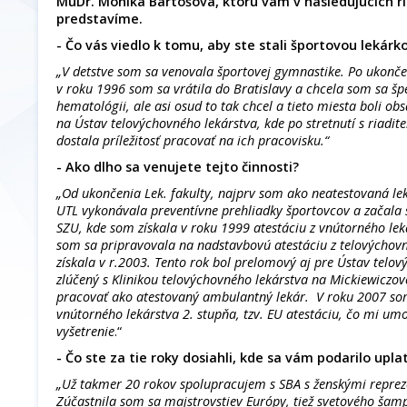
MuDr. Monika Bartošová, ktorú vám v nasledujúcich ri
predstavíme.
- Čo vás viedlo k tomu, aby ste stali športovou lekárk
„V detstve som sa venovala športovej gymnastike. Po ukonče
v roku 1996 som sa vrátila do Bratislavy a chcela som sa špe
hematológii, ale asi osud to tak chcel a tieto miesta boli ob
na Ústav telovýchovného lekárstva, kde po stretnutí s riad
dostala príležitosť pracovať na ich pracovisku.“
- Ako dlho sa venujete tejto činnosti?
„Od ukončenia Lek. fakulty, najprv som ako neatestovaná l
UTL vykonávala preventívne prehliadky športovcov a začala so
SZU, kde som získala v roku 1999 atestáciu z vnútorného lek
som sa pripravovala na nadstavbovú atestáciu z telovýchov
získala v r.2003. Tento rok bol prelomový aj pre Ústav telov
zlúčený s Klinikou telovýchovného lekárstva na Mickiewiczove
pracovať ako atestovaný ambulantný lekár. V roku 2007 som
vnútorného lekárstva 2. stupňa, tzv. EU atestáciu, čo mi umo
vyšetrenie
.“
- Čo ste za tie roky dosiahli, kde sa vám podarilo upla
„Už takmer 20 rokov spolupracujem s SBA s ženskými reprez
Zúčastnila som sa majstrovstiev Európy, tiež svetového šam