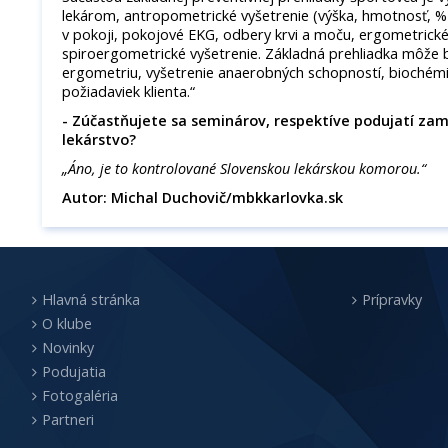
lekárom, antropometrické vyšetrenie (výška, hmotnosť, % 
v pokoji, pokojové EKG, odbery krvi a moču, ergometrické
spiroergometrické vyšetrenie. Základná prehliadka môže 
ergometriu, vyšetrenie anaerobných schopností, biochémiu
požiadaviek klienta.“
- Zúčastňujete sa seminárov, respektíve podujatí z
lekárstvo?
„Áno, je to kontrolované Slovenskou lekárskou komorou.“
Autor: Michal Duchovič/mbkkarlovka.sk
Hlavná stránka
Prípravky
O klube
Novinky
Podujatia
Fotogaléria
Partneri