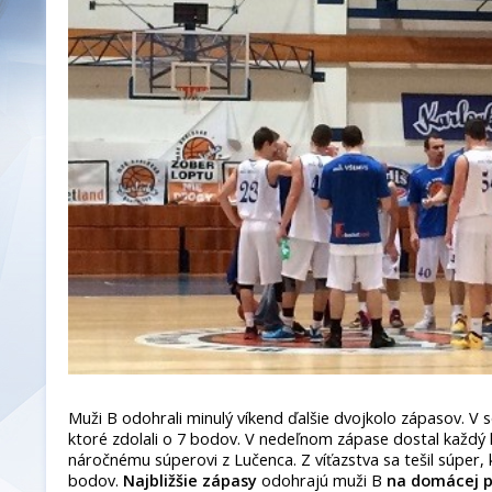
Muži B odohrali minulý víkend ďalšie dvojkolo zápasov. V s
ktoré zdolali o 7 bodov. V nedeľnom zápase dostal každý hr
náročnému súperovi z Lučenca. Z víťazstva sa tešil súper, 
bodov.
Najbližšie zápasy
odohrajú muži B
na domácej p