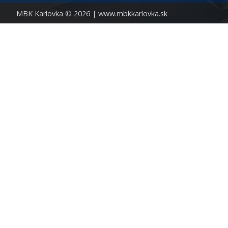
MBK Karlovka © 2026 |
www.mbkkarlovka.sk