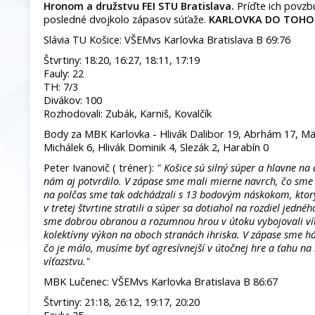
Hronom a družstvu FEI STU Bratislava.
Príďte ich povzbu
posledné dvojkolo zápasov súťaže.
KARLOVKA DO TOHO!
Slávia TU Košice: VŠEMvs Karlovka Bratislava B 69:76
Štvrtiny: 18:20, 16:27, 18:11, 17:19
Fauly: 22
TH: 7/3
Divákov: 100
Rozhodovali: Zubák, Karniš, Kovalčík
Body za MBK Karlovka - Hlivák Dalibor 19, Abrhám 17, Mäsi
Michálek 6, Hlivák Dominik 4, Slezák 2, Harabín 0
Peter Ivanovič ( tréner):
" Košice sú silný súper a hlavne na
nám aj potvrdilo. V zápase sme mali mierne navrch, čo sme p
na polčas sme tak odchádzali s 13 bodovým náskokom, ktor
v tretej štvrtine stratili a súper sa dotiahol na rozdiel jed
sme dobrou obranou a rozumnou hrou v útoku vybojovali víť
kolektívny výkon na oboch stranách ihriska. V zápase sme há
čo je málo, musíme byť agresívnejší v útočnej hre a ťahu na
víťazstvu."
MBK Lučenec: VŠEMvs Karlovka Bratislava B 86:67
Štvrtiny: 21:18, 26:12, 19:17, 20:20