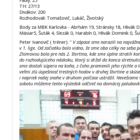
Fauly: 25
TH: 27/13
Divákov: 200
Rozhodovali: Tomašovič, Lukáč, Životský
Body za MBK Karlovka - Abrhám 19, Stránsky 18, Hlivák Dali
Mäsiar5, Šuták 4, Slezák 0, Harabín 0, Hlivák Dominik 0, Šu
Peter Ivanovič ( tréner):
" V zápase sme narazili na najvážne
v 1. lige. Od začiatku bolo vidno, že sme oba celky na seba p
Zlomovou bola pre nás 2. štvrtina, kde sme úplne stratili kon
do rozhodujúceho náskoku, ktorý si držal do konca stretnut
sme dostali súpera na koňa, z čoho pramenili jeho rýchle a 
veľmi zlú úspešnosť trestných hodov v druhej štvrtine a skúse
i napriek našej snahe v druhom polčase ustrážil. Nevešiame v
sobotu môžeme tento výsledok odčiniť na domácej palubovk