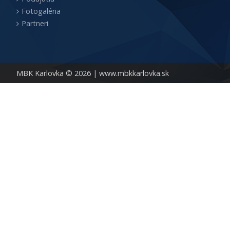
Fotogaléria
Partneri
MBK Karlovka © 2026 |
www.mbkkarlovka.sk