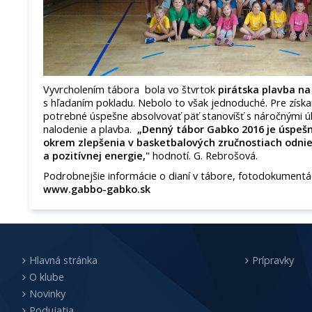
Vyvrcholením tábora bola vo štvrtok
pirátska plavba na
s hľadaním pokladu. Nebolo to však jednoduché. Pre získa
potrebné úspešne absolvovať päť stanovíšť s náročnými 
nalodenie a plavba.
„Denný tábor Gabko 2016 je úspešne
okrem zlepšenia v basketbalových zručnostiach odnies
a pozitívnej energie,"
hodnotí. G. Rebrošová.
Podrobnejšie informácie o dianí v tábore, fotodokumentác
www.gabbo-gabko.sk
Hlavná stránka
Prípravky
O klube
Novinky
Podujatia