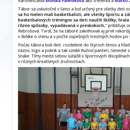
Karlovesčania
Monika Páleníková
ako trénerka a
Marko 
Tábor sa uskutočnil v Senci a bol určený pre všetky deti 
sa ho nielen malí basketbalisti, ale všetky športu a z
basketbalových tréningov sa deti naučili škôlky, hral
rôzne spôsoby, vypadávaná v preskokoch,"
približuje 
Rebrošová. Tvrdí, že na tábore zaknihovali aj prvé rekordy
v škôlke o stenu a v počte úspešných trestných hodov po 
Počas tábora boli deti rozdelené do štyroch tímov a hľada
názov, logo a pokrik a tak vznikli Ružoví panteri, Senecké 
Snake. Tímy medzi sebou súťažili v športových disciplínach
v rôznych kreatívnych zručnostiach.