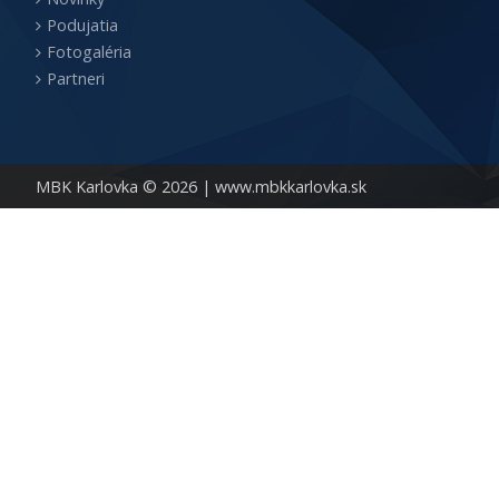
Podujatia
Fotogaléria
Partneri
MBK Karlovka © 2026 |
www.mbkkarlovka.sk