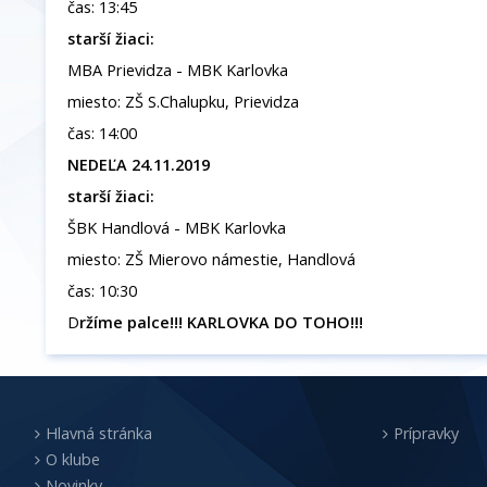
čas: 13:45
starší žiaci:
MBA Prievidza - MBK Karlovka
miesto: ZŠ S.Chalupku, Prievidza
čas: 14:00
NEDEĽA 24.11.2019
starší žiaci:
ŠBK Handlová - MBK Karlovka
miesto: ZŠ Mierovo námestie, Handlová
čas: 10:30
D
ržíme palce!!! KARLOVKA DO TOHO!!!
Hlavná stránka
Prípravky
O klube
Novinky