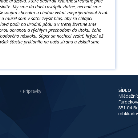
adé družstvá, ktoré odohrali kvalitné stretnutie plné
ivite. My sme do duelu vstúpili vlažne, nechali sme
še svojim chcením a chuťou veľmi znepríjemňoval život.
a musel som v šatni zvýšiť hlas, aby sa chlapci
lová padli na úrodnú pôdu a v tretej štvrtine sme
dobrou obranou a rýchlym prechodom do útoku, čoho
bodového náskoku. Súper sa nechcel vzdať, hrýzol až
šak šťastie priklonilo na našu stranu a získali sme
SÍDLO
Prípravky
Mládežníc
Furdekov
851 04 Br
mbkkarlo