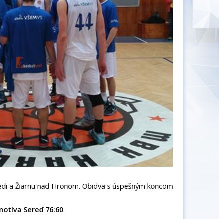
redi a Žiarnu nad Hronom. Obidva s úspešným koncom
motíva Sereď 76:60