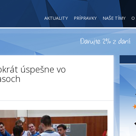
AKTUALITY
PRÍPRAVKY
NAŠE TÍMY
O
okrát úspešne vo
asoch