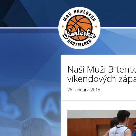
Naši Muži B tent
víkendových záp
26. januára 2015