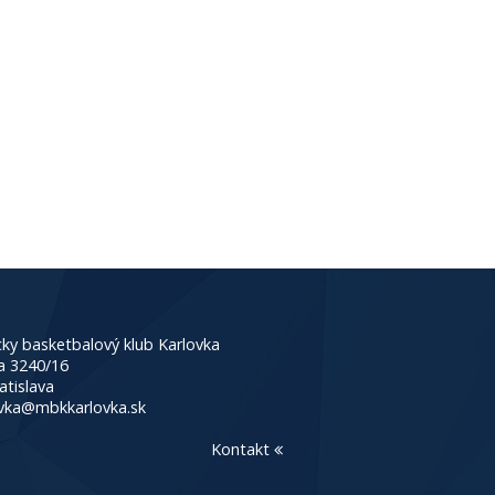
ky basketbalový klub Karlovka
a 3240/16
atislava
vka@mbkkarlovka.sk
Kontakt