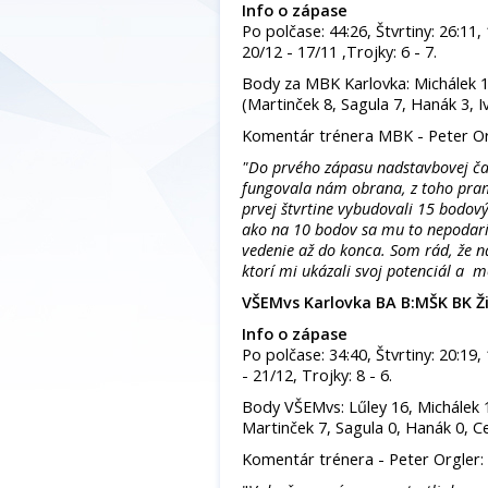
Info o zápase
Po polčase: 44:26, Štvrtiny: 26:11,
20/12 - 17/11 ,Trojky: 6 - 7.
Body za MBK Karlovka: Michálek 17
(Martinček 8, Sagula 7, Hanák 3, I
Komentár trénera MBK - Peter Or
"Do prvého zápasu nadstavbovej čast
fungovala nám obrana, z toho pram
prvej štvrtine vybudovali 15 bodový
ako na 10 bodov sa mu to nepodar
vedenie až do konca. Som rád, že n
ktorí mi ukázali svoj potenciál a m
VŠEMvs Karlovka BA B:MŠK BK Ž
Info o zápase
Po polčase: 34:40, Štvrtiny: 20:19,
- 21/12, Trojky: 8 - 6.
Body VŠEMvs: Lűley 16, Michálek 1
Martinček 7, Sagula 0, Hanák 0, C
Komentár trénera - Peter Orgler: