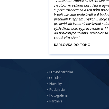
"
V dnešnom zápase sa stretli dve ml
zvratov, vo veľkom nasadení a agres
súpera rozohrať sa a ten nám navy
V polčase sme prehrávali o 6 bodov 
prebudili k lepšiemu výkonu. Moje s
predvádzali kvalitný basketbal s 
výsledkom bolo vypracovanie si 11 
do posledných sekúnd, nakoniec sa v
cenné víťazstvo.
"
KARLOVKA DO TOHO!
Hlavná stránka
O klube
Novinky
Podujatia
Fotogaléria
Partneri