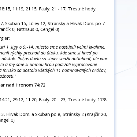
 18:15, 11:19, 21:15, Fauly: 21 - 17, Trestné hody:
, Skuban 15, Lűley 12, Stránsky a Hlivák Dom. po 7
vančík 0, Nittnaus 0, Cengel 0)
gler:
i 1 .ligy o 9.-14. miesto sme nastúpili veľmi kvalitne,
enil rýchly prechod do útoku, kde sme si hneď po
 náskok. Počas duelu sa súper snažil dotiahnuť, ale viac
ilo a my sme si umnou hrou podržali vypracované
a ihrisko sa dostalo všetkých 11 nominovaných hráčov,
ožnosti
."
iar nad Hronom 74:72
 14:21, 29:12, 11:20, Fauly: 20 - 23, Trestné hody: 17/8
3, Hlivák Dom. a Skuban po 8, Stránsky 2 (Krajčír 20,
engel 0)