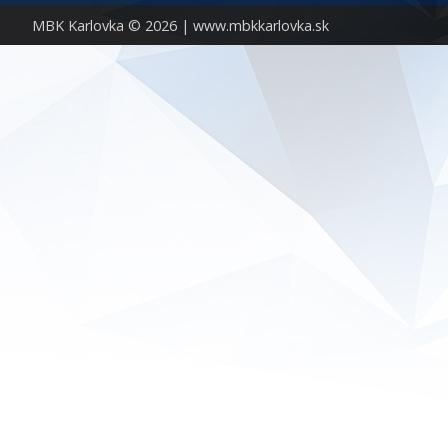
MBK Karlovka © 2026 |
www.mbkkarlovka.sk