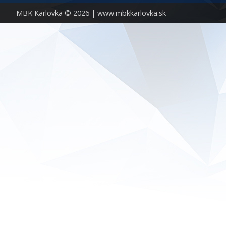
MBK Karlovka © 2026 |
www.mbkkarlovka.sk