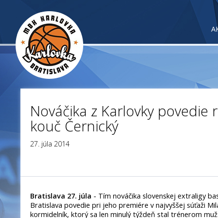
A
Nováčika z Karlovky povedie 
kouč Černický
27. júla 2014
Bratislava 27. júla
- Tím nováčika slovenskej extraligy b
Bratislava povedie pri jeho premiére v najvyššej súťaži Mi
kormidelník, ktorý sa len minulý týždeň stal trénerom muž