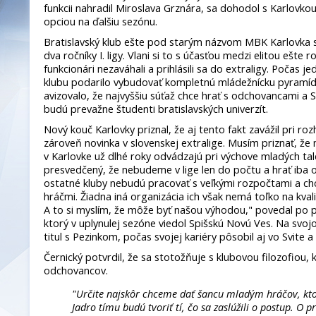
funkcii nahradil Miroslava Grznára, sa dohodol s Karlovko
opciou na ďalšiu sezónu.
Bratislavský klub ešte pod starým názvom MBK Karlovka 
dva ročníky I. ligy. Vlani si to s účasťou medzi elitou ešte 
funkcionári nezaváhali a prihlásili sa do extraligy. Počas j
klubu podarilo vybudovať kompletnú mládežnícku pyramíd
avizovalo, že najvyššiu súťaž chce hrať s odchovancami a S
budú prevažne študenti bratislavských univerzít.
Nový kouč Karlovky priznal, že aj tento fakt zavážil pri roz
zároveň novinka v slovenskej extralige. Musím priznať, že 
v Karlovke už dlhé roky odvádzajú pri výchove mladých tal
presvedčený, že nebudeme v lige len do počtu a hrať iba o
ostatné kluby nebudú pracovať s veľkými rozpočtami a ch
hráčmi. Žiadna iná organizácia ich však nemá toľko na kvali
A to si myslím, že môže byť našou výhodou," povedal po 
ktorý v uplynulej sezóne viedol Spišskú Novú Ves. Na sv
titul s Pezinkom, počas svojej kariéry pôsobil aj vo Svite 
Černický potvrdil, že sa stotožňuje s klubovou filozofiou,
odchovancov.
"Určite najskôr chceme dať šancu mladým hráčov, kto
Jadro tímu budú tvoriť tí, čo sa zaslúžili o postup. O 