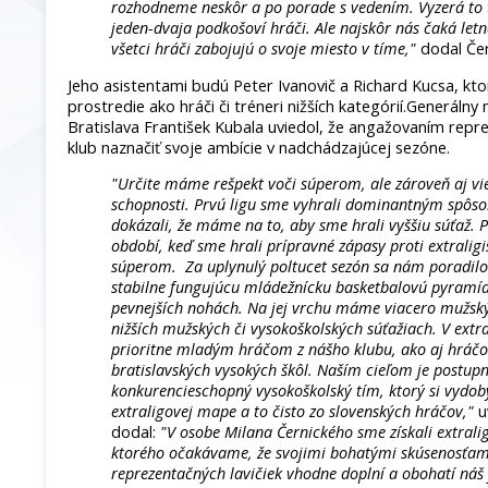
rozhodneme neskôr a po porade s vedením. Vyzerá to t
jeden-dvaja podkošoví hráči. Ale najskôr nás čaká letn
všetci hráči zabojujú o svoje miesto v tíme,"
dodal Čer
Jeho asistentami budú Peter Ivanovič a Richard Kucsa, kt
prostredie ako hráči či tréneri nižších kategórií.Generál
Bratislava František Kubala uviedol, že angažovaním rep
klub naznačiť svoje ambície v nadchádzajúcej sezóne.
"Určite máme rešpekt voči súperom, ale zároveň aj vi
schopnosti. Prvú ligu sme vyhrali dominantným spôso
dokázali, že máme na to, aby sme hrali vyššiu súťaž. P
období, keď sme hrali prípravné zápasy proti extralig
súperom. Za uplynulý poltucet sezón sa nám poradilo
stabilne fungujúcu mládežnícku basketbalovú pyramídu
pevnejších nohách. Na jej vrchu máme viacero mužsk
nižších mužských či vysokoškolských súťažiach. V ext
prioritne mladým hráčom z nášho klubu, ako aj hráčo
bratislavských vysokých škôl. Naším cieľom je postup
konkurencieschopný vysokoškolský tím, ktorý si vydob
extraligovej mape a to čisto zo slovenských hráčov,"
u
dodal:
"V osobe Milana Černického sme získali extral
ktorého očakávame, že svojimi bohatými skúsenosťami
reprezentačných lavičiek vhodne doplní a obohatí náš 