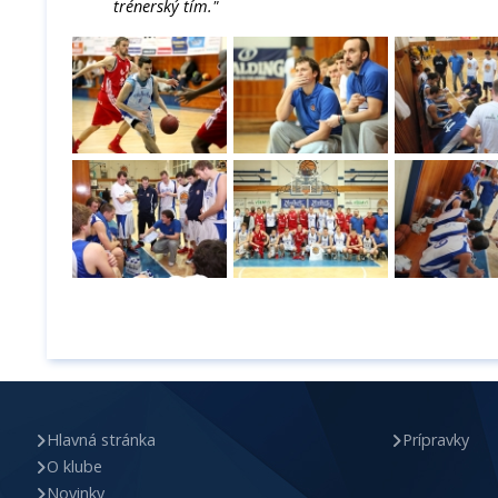
trénerský tím."
Hlavná stránka
Prípravky
O klube
Novinky