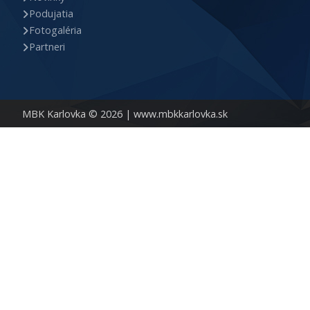
Podujatia
Fotogaléria
Partneri
MBK Karlovka © 2026 |
www.mbkkarlovka.sk