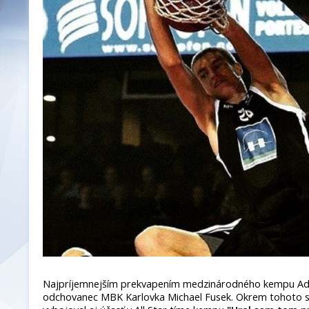
Najpríjemnejším prekvapením medzinárodného kempu Ad
odchovanec MBK Karlovka Michael Fusek. Okrem tohoto s