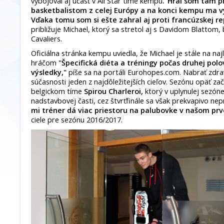
vybojoval aj účasť v All Star tíme kempu
."Hral som tam p
basketbalistom z celej Európy a na konci kempu ma vyb
Vďaka tomu som si ešte zahral aj proti francúzskej re
približuje Michael, ktorý sa stretol aj s Davidom Blatto
Cavaliers.
Oficiálna stránka kempu uviedla, že Michael je stále na naj
hráčom
"Špecifická diéta a tréningy počas druhej polo
výsledky,"
píše sa na portáli Eurohopes.com. Nabrať zdra
súčasnosti jeden z najdôležitejších cieľov. Sezónu opäť 
belgickom tíme
Spirou Charleroi,
ktorý v uplynulej sezóne
nadstavbovej časti, cez štvrťfinále sa však prekvapivo ne
mi tréner dá viac priestoru na palubovke v našom pr
ciele pre sezónu 2016/2017.