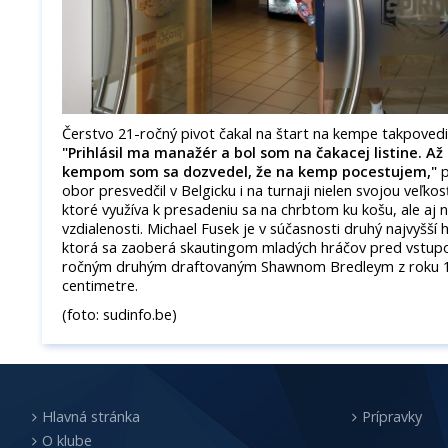
Čerstvo 21-ročný pivot čakal na štart na kempe takpovedi
"Prihlásil ma manažér a bol som na čakacej listine. A
kempom som sa dozvedel, že na kemp pocestujem,"
p
obor presvedčil v Belgicku i na turnaji nielen svojou veľkos
ktoré využíva k presadeniu sa na chrbtom ku košu, ale aj n
vzdialenosti. Michael Fusek je v súčasnosti druhý najvyšší
ktorá sa zaoberá skautingom mladých hráčov pred vstup
ročným druhým draftovaným Shawnom Bredleym z roku 19
centimetre.
(foto: sudinfo.be)
Hlavná stránka
Prípravky
O klube