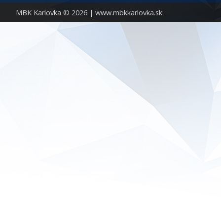
MBK Karlovka © 2026 |
www.mbkkarlovka.sk