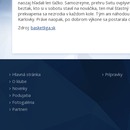
naozaj hľadali len ťažko. Samozrejme, prehru Svitu ovplyvni
beztak, kto si v sobotu stavil na nováčika, ten mal šťastný
prekvapenia sa nezrodia v každom kole. Tým ani náhodou 
Karlovky. Práve naopak, po dobrom výkone sa postarala 
Zdroj:
basketliga.sk
Hlavná stránka
Prípravky
O klube
Novinky
Podujatia
Fotogaléria
Partneri