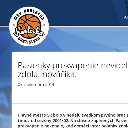
A
Pasienky prekvapenie nevideli
zdolal nováčika.
03. novembra 2014
Hlavné mesto SR bolo v nedeľu svedkom prvého brati
tímov od sezóny 2001/02. Na slušne zaplnených Pasie
prekvapenie nekonalo, keď domáci Inter poľahky zdol