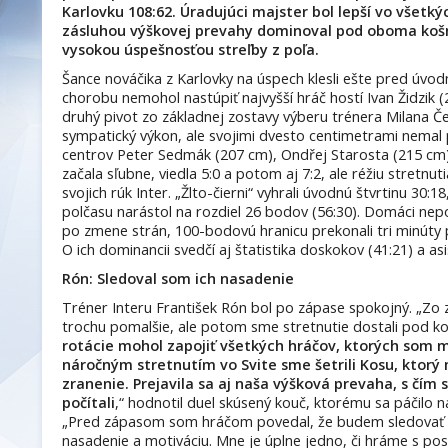
Karlovku 108:62. Úradujúci majster bol lepší vo všetký
zásluhou výškovej prevahy dominoval pod oboma košm
vysokou úspešnosťou streľby z poľa.
Šance nováčika z Karlovky na úspech klesli ešte pred úv
chorobu nemohol nastúpiť najvyšší hráč hostí Ivan Židzik 
druhý pivot zo základnej zostavy výberu trénera Milana Č
sympatický výkon, ale svojimi dvesto centimetrami nemal p
centrov Peter Sedmák (207 cm), Ondřej Starosta (215 cm)
začala sľubne, viedla 5:0 a potom aj 7:2, ale réžiu stretnu
svojich rúk Inter. „Žlto-čierni“ vyhrali úvodnú štvrtinu 30:
polčasu narástol na rozdiel 26 bodov (56:30). Domáci nepo
po zmene strán, 100-bodovú hranicu prekonali tri minút
O ich dominancii svedčí aj štatistika doskokov (41:21) a asis
Rón: Sledoval som ich nasadenie
Tréner Interu František Rón bol po zápase spokojný. „Zo z
trochu pomalšie, ale potom sme stretnutie dostali pod ko
rotácie mohol zapojiť všetkých hráčov, ktorých som ma
náročným stretnutím vo Svite sme šetrili Kosu, ktorý
zranenie. Prejavila sa aj naša výšková prevaha, s čí
počítali
,“ hodnotil duel skúsený kouč, ktorému sa páčilo 
„Pred zápasom som hráčom povedal, že budem sledovať ic
nasadenie a motiváciu. Mne je úplne jedno, či hráme s po