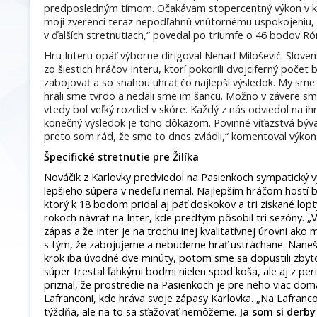
predposledným tímom. Očakávam stopercentný výkon v 
moji zverenci teraz nepodľahnú vnútornému uspokojeniu, 
v ďalších stretnutiach,“ povedal po triumfe o 46 bodov R
Hru Interu opäť výborne dirigoval Nenad Miloševič. Slove
zo šiestich hráčov Interu, ktorí pokorili dvojciferný počet 
zabojovať a so snahou uhrať čo najlepší výsledok. My sme p
hrali sme tvrdo a nedali sme im šancu. Možno v závere sme 
vtedy bol veľký rozdiel v skóre. Každý z nás odviedol na i
konečný výsledok je toho dôkazom. Povinné víťazstvá bývaj
preto som rád, že sme to dnes zvládli,“ komentoval výkon 
Špecifické stretnutie pre Žilíka
Nováčik z Karlovky predviedol na Pasienkoch sympatický vý
lepšieho súpera v nedeľu nemal. Najlepším hráčom hostí bol 
ktorý k 18 bodom pridal aj päť doskokov a tri získané lopty
rokoch návrat na Inter, kde predtým pôsobil tri sezóny. „
zápas a že Inter je na trochu inej kvalitatívnej úrovni ako m
s tým, že zabojujeme a nebudeme hrať ustráchane. Naneš
krok iba úvodné dve minúty, potom sme sa dopustili zbyt
súper trestal ľahkými bodmi nielen spod koša, ale aj z peri
priznal, že prostredie na Pasienkoch je pre neho viac do
Lafranconi, kde hráva svoje zápasy Karlovka. „Na Lafranc
týždňa, ale na to sa sťažovať nemôžeme.
Ja som si derby