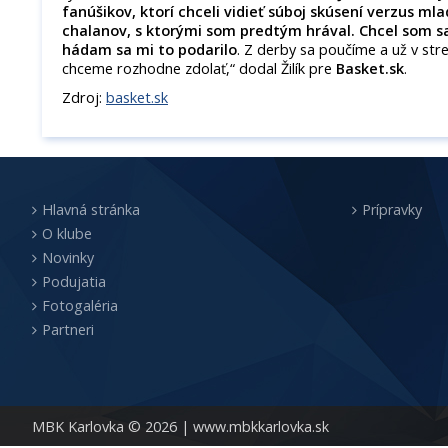
fanúšikov, ktorí chceli vidieť súboj skúsení verzus mlad
chalanov, s ktorými som predtým hrával. Chcel som sa
hádam sa mi to podarilo
. Z derby sa poučíme a už v str
chceme rozhodne zdolať,“ dodal Žilík pre
Basket.sk
.
Zdroj:
basket.sk
Hlavná stránka
Prípravky
O klube
Novinky
Podujatia
Fotogaléria
Partneri
MBK Karlovka © 2026 |
www.mbkkarlovka.sk