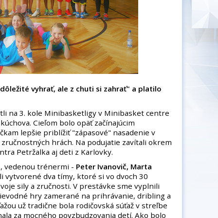
ôležité vyhrať, ale z chuti si zahrať" a platilo
li na 3. kole Minibasketligy v Minibasket centre
nkúchova. Cieľom bolo opäť začínajúcim
kam lepšie priblížiť "zápasové" nasadenie v
zručnostných hrách. Na podujatie zavítali okrem
ra Petržalka aj deti z Karlovky.
e, vedenou trénermi -
Peter Ivanovič, Marta
oli vytvorené dva tímy, ktoré si vo dvoch 30
je sily a zručnosti. V prestávke sme vyplnili
ievodné hry zamerané na prihrávanie, dribling a
ažou už tradične bola rodičovská súťaž v streľbe
hala za mocného povzbudzovania detí. Ako bolo