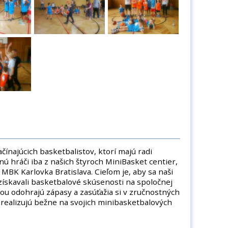
čínajúcich basketbalistov, ktorí majú radi
tnú hráči iba z našich štyroch MiniBasket centier,
BK Karlovka Bratislava. Cieľom je, aby sa naši
získavali basketbalové skúsenosti na spoločnej
u odohrajú zápasy a zasúťažia si v zručnostných
 realizujú bežne na svojich minibasketbalových