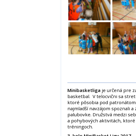
Minibasketliga
je určená pre za
basketbal. V telocvični sa stre
ktoré pôsobia pod patronátom M
najmladší navzájom spoznali a 
palubovke. Družstvá medzi sebo
a pohybových aktivitách, ktoré
tréningoch.
3. kolo MiniBasket Ligy 2017