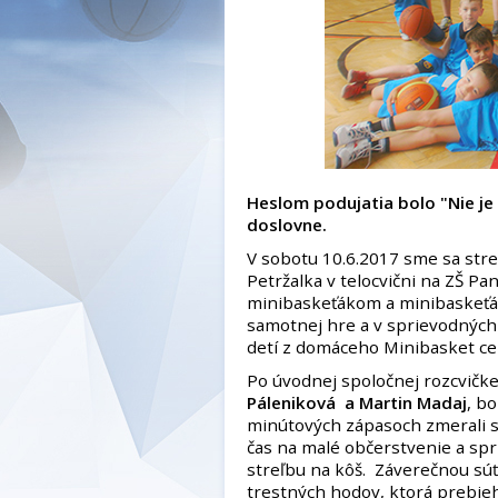
Heslom podujatia bolo "Nie je d
doslovne.
V sobotu 10.6.2017 sme sa stret
Petržalka v telocvični na ZŠ Pa
minibaskeťákom a minibaskeťáč
samotnej hre a v sprievodných 
detí z domáceho Minibasket cent
Po úvodnej spoločnej rozcvičk
Páleniková a Martin Madaj
, b
minútových zápasoch zmerali svo
čas na malé občerstvenie a spr
streľbu na kôš. Záverečnou súť
trestných hodov, ktorá prebie