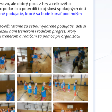
stvo, ale dobrý pocit z hry a celkového
 podarilo a potvrdili to aj slová spokojných detí
né podujatie, ktoré sa bude konať pod holým
novič:
"Máme za sebou vydarené podujatie, deti si
kázali nám trénerom i rodičom progres, ktorý
í trénerom a rodičom za pomoc pri organizácii