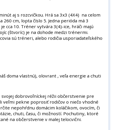
minút aj s rozcvičkou. Hrá sa 3x3 (4X4) na celom
a 260 cm, lopta číslo 5. Jedna perióda má 3
je cca 10. Tréner vytvára 3(4)-ice, hráči majú
rojíc (štvoríc) je na dohode medzi trénermi.
via sú tréneri, alebo rodičia usporiadateľského
áš doma vlastnú), olovrant , veľa energie a chuti
 svojej dobrovoľníckej réžii občerstvenie pre
li veľmi pekne poprosiť rodičov o niečo vhodné
Určite nepohŕdnu domácim koláčikom, ovocím, či
ázie, chuti, času, či možností. Pochutiny, ktoré
ané na občerstvenie v malej telocvični.