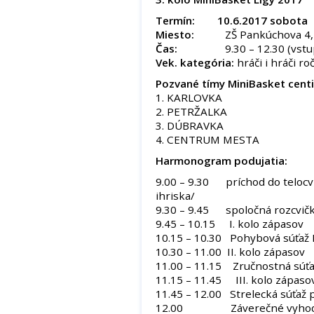
Termín: 10.6.2017 sobota
Miesto:
ZŠ Pankúchova 4, P
Čas:
9.30 – 12.30 (vstup do 
Vek. kategória:
hráči i hráči r
Pozvané tímy MiniBasket centi
1. KARLOVKA
2. PETRŽALKA
3. DÚBRAVKA
4. CENTRUM MESTA
Harmonogram podujatia:
9.00 – 9.30 príchod do telocvi
ihriska/
9.30 – 9.45 spoločná rozcvič
9.45 – 10.15 I. kolo zápasov
10.15 – 10.30 Pohybová súťaž 
10.30 – 11.00 II. kolo zápasov
11.00 – 11.15 Zručnostná súťa
11.15 – 11.45 III. kolo zápas
11.45 – 12.00 Strelecká súťaž 
12.00 Záverečné vyhodnot