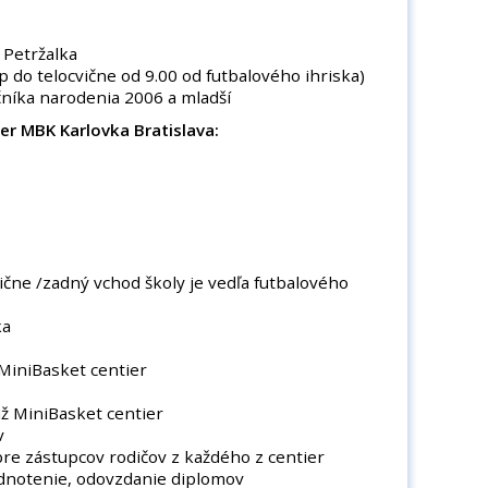
etržalka
telocvične od 9.00 od futbalového ihriska)
očníka narodenia 2006 a mladší
er MBK Karlovka Bratislava:
čne /zadný vchod školy je vedľa futbalového
ka
MiniBasket centier
ž MiniBasket centier
ov
pre zástupcov rodičov z každého z centier
enie, odovzdanie diplomov