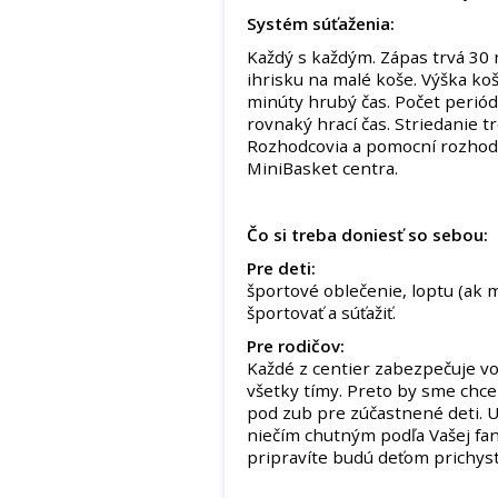
Systém súťaženia:
Každý s každým. Zápas trvá 30 
ihrisku na malé koše. Výška koš
minúty hrubý čas. Počet periód 
rovnaký hrací čas. Striedanie t
Rozhodcovia a pomocní rozhodco
MiniBasket centra.
Čo si treba doniesť so sebou:
Pre deti:
športové oblečenie, loptu (ak m
športovať a súťažiť.
Pre rodičov:
Každé z centier zabezpečuje vo
všetky tímy. Preto by sme chce
pod zub pre zúčastnené deti. 
niečím chutným podľa Vašej fant
pripravíte budú deťom prichyst