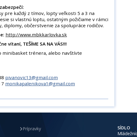
 zabezpečí:
 pre každý z tímov, lopty veľkosti 5 a 3 na
esie si vlastnú loptu, ostatným požičiame v rámci
sty, diplomy, občerstvenie za spolupráce rodičov.
e:
http://www.mbkkarlovka.sk
čne vítaní, TEŠÍME SA NA VÁS!!!
o minibasket trénera, alebo navštívte
088
pivanovic13@gmail.com
217
monikapalenikova1@gmail.com
SÍDLO
Prípravky
Mládežníc