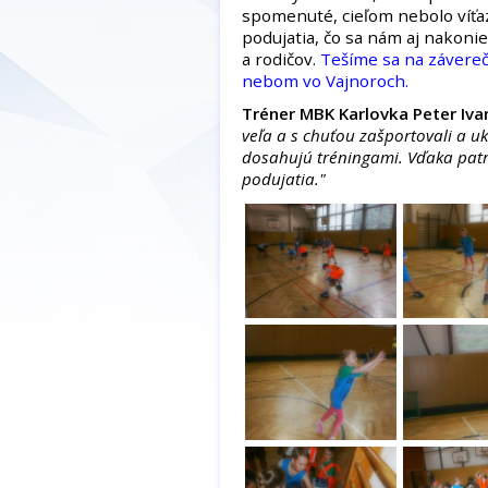
spomenuté, cieľom nebolo víťaz
podujatia, čo sa nám aj nakoniec
a rodičov.
Tešíme sa na závereč
nebom vo Vajnoroch.
Tréner MBK Karlovka Peter Iva
veľa a s chuťou zašportovali a u
dosahujú tréningami. Vďaka patr
podujatia."