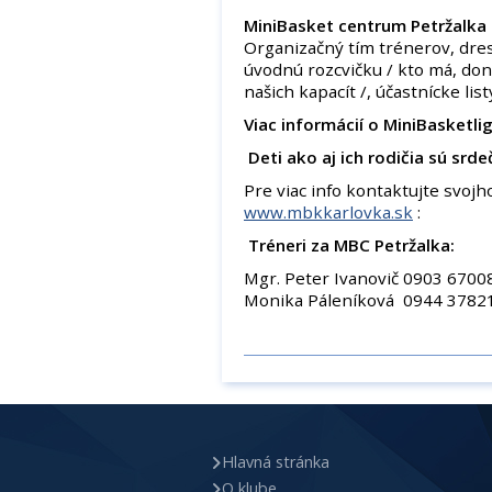
MiniBasket centrum Petržalka
Organizačný tím trénerov, dresy
úvodnú rozcvičku / kto má, don
našich kapacít /, účastnícke li
Viac informácií o MiniBasketlig
Deti ako aj ich rodičia sú srde
Pre viac info kontaktujte svojh
www.mbkkarlovka.sk
:
Tréneri za MBC Petržalka:
Mgr. Peter Ivanovič 0903 670
Monika Páleníková 0944 378
Hlavná stránka
O klube