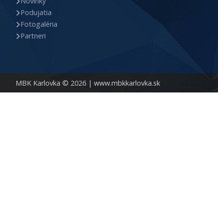
Novinky
Podujatia
Fotogaléria
Partneri
MBK Karlovka © 2026 |
www.mbkkarlovka.sk