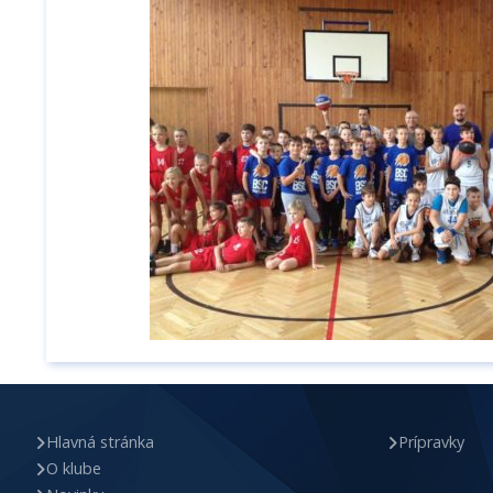
Hlavná stránka
Prípravky
O klube