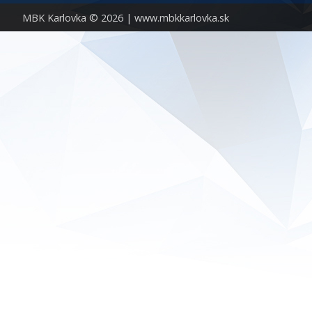
MBK Karlovka © 2026 |
www.mbkkarlovka.sk