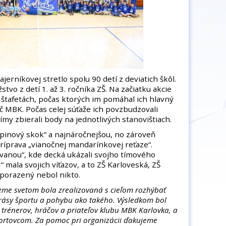
jerníkovej stretlo spolu 90 detí z deviatich škôl.
stvo z detí 1. až 3. ročníka ZŠ. Na začiatku akcie
v štafetách, počas ktorých im pomáhal ich hlavný
áč MBK. Počas celej súťaže ich povzbudzovali
Tímy zbierali body na jednotlivých stanovištiach.
upinový skok“ a najnáročnejšou, no zároveň
ríprava „vianočnej mandarínkovej reťaze“.
ávanou“, kde decká ukázali svojho tímového
ala svojich víťazov, a to ZŠ Karloveská, ZŠ
porazený nebol nikto.
me svetom bola zrealizovaná s cieľom rozhýbať
krásy športu a pohybu ako takého. Výsledkom bol
j trénerov, hráčov a priateľov klubu MBK Karlovka, a
rtovcom. Za pomoc pri organizácii ďakujeme