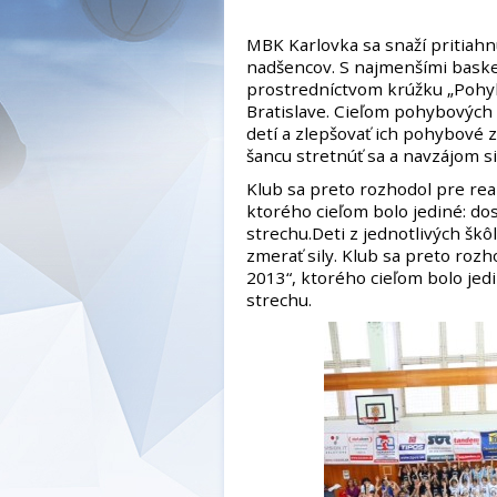
MBK Karlovka sa snaží pritiahn
nadšencov. S najmenšími baske
prostredníctvom krúžku „Pohybo
Bratislave. Cieľom pohybových 
detí a zlepšovať ich pohybové z
šancu stretnúť sa a navzájom si
Klub sa preto rozhodol pre rea
ktorého cieľom bolo jediné: dos
strechu.Deti z jednotlivých škô
zmerať sily. Klub sa preto roz
2013“, ktorého cieľom bolo jedi
strechu.