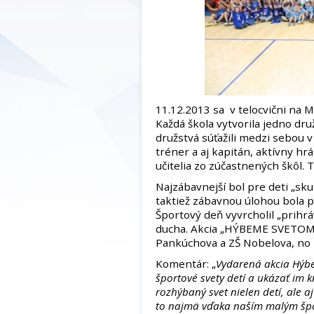
11.12.2013 sa v telocvični na Ma
Každá škola vytvorila jedno druž
družstvá súťažili medzi sebou 
tréner a aj kapitán, aktívny hr
učitelia zo zúčastnených škôl. 
Najzábavnejší bol pre deti „sk
taktiež zábavnou úlohou bola p
Športový deň vyvrcholil „prihr
ducha. Akcia „HÝBEME SVETOM“ m
Pankúchova a ZŠ Nobelova, no 
Komentár: „
Vydarená akcia Hýbe
športové svety detí a ukázať im 
rozhýbaný svet nielen detí, ale a
to najmä vďaka naším malým špo