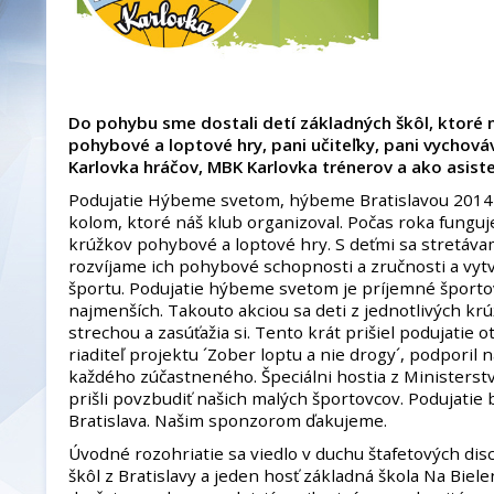
Do pohybu sme dostali detí základných škôl, ktoré 
pohybové a loptové hry, pani učiteľky, pani vychová
Karlovka hráčov, MBK Karlovka trénerov a ako asist
Podujatie Hýbeme svetom, hýbeme Bratislavou 2014 b
kolom, ktoré náš klub organizoval. Počas roka fungu
krúžkov pohybové a loptové hry. S deťmi sa stretáva
rozvíjame ich pohybové schopnosti a zručnosti a vyt
športu. Podujatie hýbeme svetom je príjemné športo
najmenších. Takouto akciou sa deti z jednotlivých kr
strechou a zasúťažia si. Tento krát prišiel podujatie 
riaditeľ projektu ´Zober loptu a nie drogy´, podporil
každého zúčastneného. Špeciálni hostia z Ministerstv
prišli povzbudiť našich malých športovcov. Podujati
Bratislava. Našim sponzorom ďakujeme.
Úvodné rozohriatie sa viedlo v duchu štafetových disci
škôl z Bratislavy a jeden hosť základná škola Na Biel