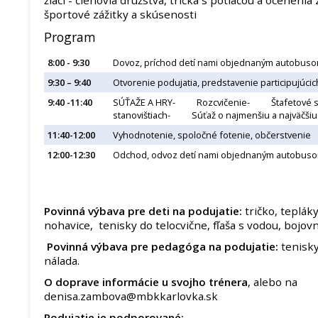
športové zážitky a skúsenosti
Program
8:00 - 9:30
Dovoz, príchod detí nami objednaným autobusom
9:30 – 9:40
Otvorenie podujatia, predstavenie participujúcic
9:40 -11:40
SÚŤAŽE A HRY- Rozcvičenie- Štafetové 
stanovištiach- Súťaž o najmenšiu a najväčš
11:40-12:00
Vyhodnotenie, spoločné fotenie, občerstvenie
12:00-12:30
Odchod, odvoz detí nami objednaným autobus
Povinná výbava pre deti na podujatie:
tričko, teplák
nohavice, tenisky do telocvične, fľaša s vodou, bojov
Povinná výbava pre pedagóga na podujatie:
tenisky
nálada.
O doprave informácie u svojho trénera
, alebo na
denisa.zambova@mbkkarlovka.sk
Podujatie je podporované: