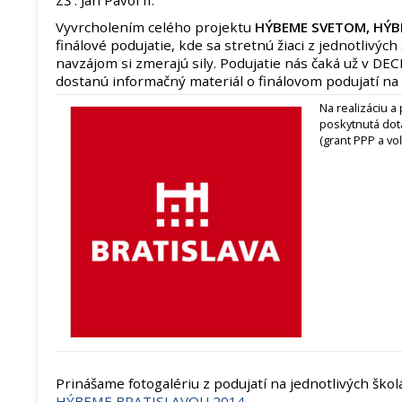
Vyvrcholením celého projektu
HÝBEME SVETOM, HÝB
finálové podujatie, kde sa stretnú žiaci z jednotlivýc
navzájom si zmerajú sily. Podujatie nás čaká už v DE
dostanú informačný materiál o finálovom podujatí na
Na realizáciu a
poskytnutá dot
(grant PPP a voľ
Prinášame fotogalériu z podujatí na jednotlivých ško
HÝBEME BRATISLAVOU 2014
.