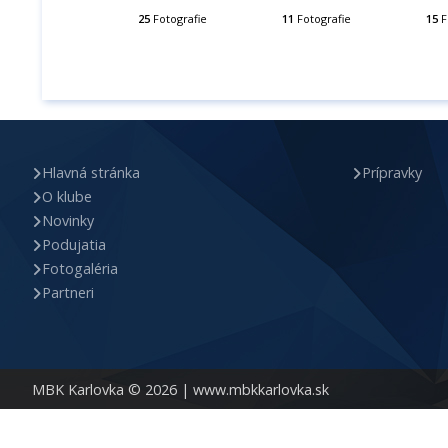
25
Fotografie
11
Fotografie
15
F
Hlavná stránka
Prípravky
O klube
Novinky
Podujatia
Fotogaléria
Partneri
MBK Karlovka © 2026 |
www.mbkkarlovka.sk