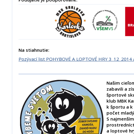
Na stiahnutie:
Pozývací list POHYBOVÉ A LOPTOVÉ HRY 3_12_2014 a
Našim cieľom
zabavili a zí
športové sk
klub MBK Kar
k športu a k
počet mladý
S najmenším
prostrední
a loptové hr