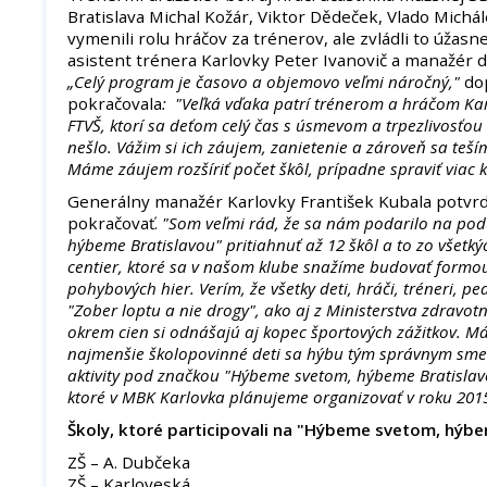
Bratislava Michal Kožár, Viktor Dědeček, Vlado Michál
vymenili rolu hráčov za trénerov, ale zvládli to úžasn
asistent trénera Karlovky Peter Ivanovič a manažér d
„Celý program je časovo a objemovo veľmi náročný,"
do
pokračovala
: "Veľká vďaka patrí trénerom a hráčom Ka
FTVŠ, ktorí sa deťom celý čas s úsmevom a trpezlivosťou 
nešlo. Vážim si ich záujem, zanietenie a zároveň sa teš
Máme záujem rozšíriť počet škôl, prípadne spraviť viac kô
Generálny manažér Karlovky František Kubala potvrdil
pokračovať.
"Som veľmi rád, že sa nám podarilo na pod
hýbeme Bratislavou" pritiahnuť až 12 škôl a to zo všetk
centier, ktoré sa v našom klube snažíme budovať formo
pohybových hier. Verím, že všetky deti, hráči, tréneri, pe
"Zober loptu a nie drogy", ako aj z Ministerstva zdravotní
okrem cien si odnášajú aj kopec športových zážitkov. Má
najmenšie školopovinné deti sa hýbu tým správnym sme
aktivity pod značkou "Hýbeme svetom, hýbeme Bratislavo
ktoré v MBK Karlovka plánujeme organizovať v roku 201
Školy, ktoré participovali na "Hýbeme svetom, hýbe
ZŠ – A. Dubčeka
ZŠ – Karloveská