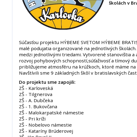
školách v Br
Súčasťou projektu HÝBEME SVETOM HÝBEME BRATISL
malé podujatia organizované na jednotlivých školách. P
medzi jednotlivými triedami. Vytvorené stanovištia a 
rozvoj pohybových schopností,súťaživosť a tímový d
približujeme atmosféru na krúžkoch, ktoré máme na j
Navštívili sme 9 základných škôl v bratislavských čast
Do projektu sme zapojili:
ZŠ - Karloveská
ZŠ - Tilgnerova
ZŠ - A. Dubčeka
ZŠ - 1. Bukovčana
ZŠ - Malokarpatské námestie
ZŠ - Pri kríži
ZŠ - Nobelovo námestie
ZŠ - Kataríny Brúderovej
ZŠ . Ján Pavol II.