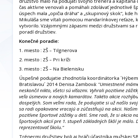
družstvo malo na podujatí svojho trénera a kapitána d
čas aktívne venovali a pomáhali zdolávať jednotlivé š
úspech mala „opičia dráha“ a „skupinový skok“, kde hr
Mikuláša sme vítali pomocou mandarínkovej reťaze, 
vytvorilo. Vzájomnými zápasmi medzi družstvami sa
poradí družstiev.
Konečné poradie:
1. miesto : ZŠ – Tilgnerova
2. miesto : ZŠ – Pri kríži
3. miesto : ZŠ – Na Bielenisku
Úspešné podujatie zhodnotila koordinátorka ´Hýbe
Bratislavou´ 2014 Denisa Zambová:
"Umiestnené máme t
neskončil nikto, všetci sú víťazmi. Vyhrali pozitívne záži
veľa úsmevov a nových kamarátov. Takéto akcie rozhýbu n
dospelých. Som veľmi rada, že podujatie si už našlo svoj
sa radi opakovane vracajú a zúčastňujú na akcii. Našim 
pozitívne športové zážitky u detí. Sme radi, že si akcia n
športových akcií pre 1. stupeň základných škôl je málo.
reprezentovať školu.“
Trénermi družstiev boli aj hráči účastníka mužskej 