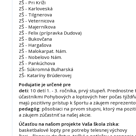
ZŠ - Pri Kríži
ZŠ - Karloveská
ZŠ - Tilgnerova
ZŠ - Veternicova
ZŠ - Majerníkova
ZŠ - Felix (prípravka Dudova)
ZŠ - Bukovčana
ZŠ - Hargašova
ZŠ - Malokarpat. Nám.
ZŠ - Nobelovo Nám.
ZŠ - Pankúchova
ZŠ- Súkromná Bulharská
ZŠ- Kataríny Brúderovej
Podujatie je určené pre
deti:
10 detí 1. - 3. ročníka, prvý stupeň. Prednostne t
účastníkmi Pohybových a loptových hier počas týždňa
majú pozitívny prístup k športu a záujem reprezentov
pedagóg
: pôsobiaci na prvom stupni, ktorý ma pozit
a záujem zúčastniť sa našej akcie.
Účasťou na našom projekte Vaša škola získa:
basketbalové lopty pre potreby telesnej výchovy
žiaci - členovia družstva, tričká s potlačou a ocenenia