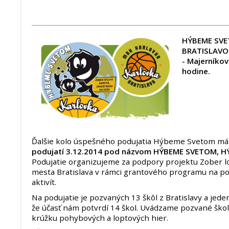
HÝBEME SVE
BRATISLAV
- Majerníkov
hodine.
Ďalšie kolo úspešného podujatia Hýbeme Svetom má
podujatí 3.12.2014 pod názvom HÝBEME SVETOM, H
Podujatie organizujeme za podpory projektu Zober l
mesta Bratislava v rámci grantového programu na p
aktivít.
Na podujatie je pozvaných 13 škôl z Bratislavy a jede
že účasť nám potvrdí 14 škol. Uvádzame pozvané ško
krúžku pohybových a loptových hier.