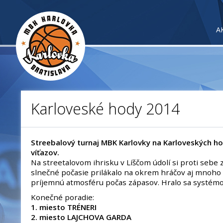
A
Karloveské hody 2014
Streebalový turnaj MBK Karlovky na Karloveských h
víťazov.
Na streetalovom ihrisku v Líščom údolí si proti sebe 
slnečné počasie prilákalo na okrem hráčov aj mnoho di
príjemnú atmosféru počas zápasov. Hralo sa systém
Konečné poradie:
1. miesto TRÉNERI
2. miesto LAJCHOVA GARDA