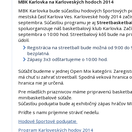
MBK Karlovka na Karloveských hodoch 2014
MBK Karlovka bude súčasťou hodových športových pod
mestská časť Karlova Ves. Karloveské hody 2014 začín
septembra. Súčasťou programu je aj
Streetbasketbal
spoluorganizuje náš basketbalový klub Karlovka. Zač
septembra o 10:00 hod. Streetbalový kôš bude na pri
údolí.
Registrácia na streetball bude možná od 9:00 do 9
bezplatná.
Zápasy 3x3 odštartujeme o 10:00 hod.
Súťažiť budeme v jednej Open Mix kategórii. Zaregist
má chuť si zahrať streetball. Spodná veková hranica 
hranica nie je určená.
Pre mladších priaznivcov máme pripravenú basketba
minibasketbalové súťaže.
Súčasťou podujatia bude aj exhibičný zápas hráčov M
Príďte s nami príjemne stráviť nedeľu.
Hodové športové podujatie
Program Karloveských hodov 2014