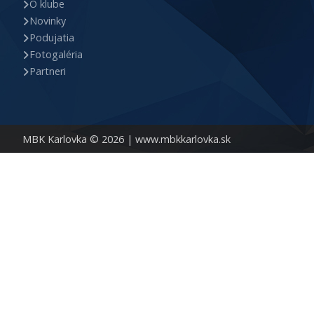
O klube
Novinky
Podujatia
Fotogaléria
Partneri
MBK Karlovka © 2026 |
www.mbkkarlovka.sk