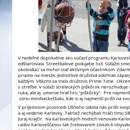
V nedeľné dopoludnie ako súčasť programu Karloves
odštartovala Streetbalové podujatie 3x3. Súťažili sme
okoloidúci sa mohol stať aktívnym účastníkom. Zdarm
priamo na mieste. Jednotlivé družstvá odohrali zápa
každým. Víťazmi sa stalo družstvo Prime Time. Okrem 
v streľbe. V súťaži streleckých piškôrok nerozhoduje 
ruka, ale aj umenie hrať hru "piškôrky". Pre najmen
zónu minibasketbalu, kde si aj najmenší prišli na svo
V príjemnom prostredí Líščieho údolia nás prišli svoj
a aj vedenie Karlovky. Taktiež nechýbali hráči tímu S
Juraj Krajčír. Na Karloveských hodoch venovala Karlo
radov Karloveščanov tak žrebovaním získali 6 obyva