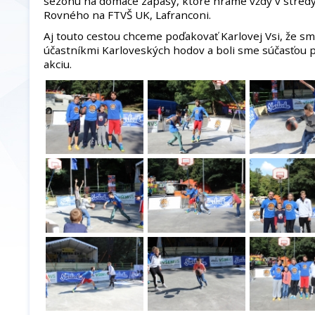
sezónu na domáce zápasy, ktoré hráme vždy v stredy 
Rovného na FTVŠ UK, Lafranconi.
Aj touto cestou chceme poďakovať Karlovej Vsi, že sm
účastníkmi Karloveských hodov a boli sme súčasťou 
akciu.