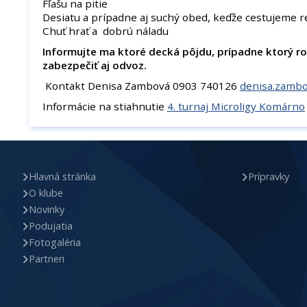
Fľašu na pitie
Desiatu a prípadne aj suchý obed, keďže cestujeme r
Chuť hrať a dobrú náladu
Informujte ma ktoré decká pôjdu, prípadne ktorý 
zabezpečiť aj odvoz.
Kontakt Denisa Zambová 0903 740126
denisa.zamb
Informácie na stiahnutie
4. turnaj Microligy Komárno
Hlavná stránka
Prípravky
O klube
Novinky
Podujatia
Fotogaléria
Partneri