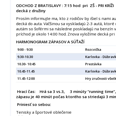
ODCHOD Z BRATISLAVY : 7:15 hod pri ZŠ - PRI KRÍŽI 
decká z družiny
Prosím informujte ma, kto z rodičov by išiel s nami a
decká do auta. Väčšinou sa vyskladajú 2-3 autá, ktoré
autám so šoférmi sa následne poskladajú na benzín v
príchod je okolo 14:00 hod. Znova vyložíme decká pri 
HARMONOGRAM ZÁPASOV A SÚŤAŽÍ
9:00 - 9:30
Rozcvička
9.30-10.30
Karlovka - Dúbrav
10.30- 10:45
Prestávka
10.45-11.45
Karlovka - Dúbrav
11.45-12:00
Hry zručnosti všet
Hrací čas:
Hrá sa 3 vs.3, 3 minúty “running time”,
zápasu je 40 minút počas ktorého sa striedajú 3 mi
Priniesť so sebou:
Tenisky a športové oblečenie