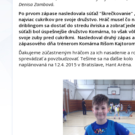
Denisa Zambová.
Po prvom zápase nasledovala súťaž "škrečkovanie" , 
najviac cukríkov pre svoje družstvo. Hráč musel čo n
driblingom sa dostať do stredu ihriska a zobrať jede
súťaži bol úspešnejšie družstvo Komárna, to však vô
svoje zuby pred cukríkmi. Nasledoval druhý zápas 
zápasového dňa trénerom Komárna Rišom Kajtorom
Ďakujeme zúčastneným hráčom za ich nasadenie a r
sprevádzať a povzbudzovať. Tešíme sa na ďalšie kolo M
naplánovaná na 12.4. 2015 v Bratislave, Hant Aréna.