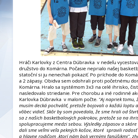
Hráči Karlovky z Centra Dúbravka v nedeľu vycestoval
družstvo do Komárna. Počasie neprialo našej basketba
statoční si ju nenechali pokaziť. Po príchode do Kom
a 2 zápasy. Obidva sem odohrali proti početnému d
Komárna. Hralo sa systémom 3x3 na celé ihrisko, čis
nasledovalo striedanie. Pre chorobu a iné rodinné a
Karlovka Dúbravka v malom počte.
"Aj napriek tomu, 
musím decká pochváliť, pretože bojovali o každú loptu 
vôbec vidieť. Skôr by som povedala, že sme hrali od štvrti
sa z našich basketbalových pokrokov, pretože sa na ihri
spolupracujeme medzi sebou. Výsledky zápasov a skóre n
dali sme veľmi veľa pekných košov, ktoré spravili rados
a hlavne rodičom ,ktorí nám boli vernými fanúšikmi", z