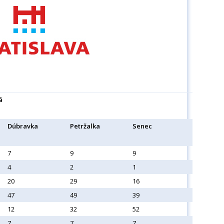
á
Dúbravka
Petržalka
Senec
7
9
9
4
2
1
20
29
16
47
49
39
12
32
52
7
7
7