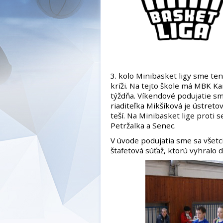
3. kolo Minibasket ligy sme ten
kríži.
Na tejto škole má MBK Kar
týždňa. Víkendové podujatie sme
riaditeľka Mikšíková je ústreto
teší. Na Minibasket lige proti s
Petržalka a Senec.
V úvode podujatia sme sa všetci
štafetová súťaž, ktorú vyhralo 