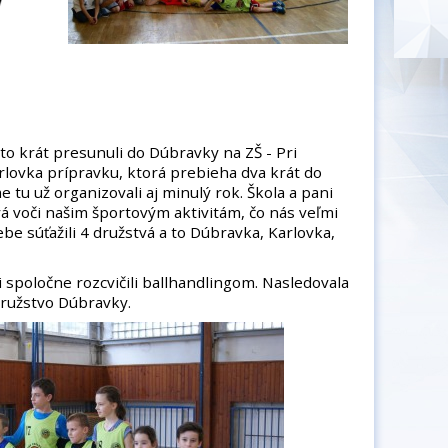
to krát presunuli do Dúbravky na ZŠ - Pri
lovka prípravku, ktorá prebieha dva krát do
 tu už organizovali aj minulý rok. Škola a pani
vá voči našim športovým aktivitám, čo nás veľmi
ebe súťažili 4 družstvá a to Dúbravka, Karlovka,
 spoločne rozcvičili ballhandlingom. Nasledovala
družstvo Dúbravky.