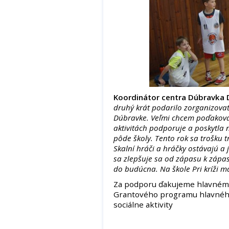
Koordinátor centra Dúbravka
druhý krát podarilo zorganizovať 
Dúbravke. Veľmi chcem poďakovať š
aktivitách podporuje a poskytla
pôde školy. Tento rok sa trošku 
Skalní hráči a hráčky ostávajú a
sa zlepšuje sa od zápasu k zápasu
do budúcna. Na škole Pri kríži m
Za podporu ďakujeme hlavnému 
Grantového programu hlavného 
sociálne aktivity