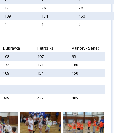
12
26
26
109
154
150
4
1
2
Dúbravka
Petržalka
Vajnory - Senec
108
107
95
132
171
160
109
154
150
349
432
405