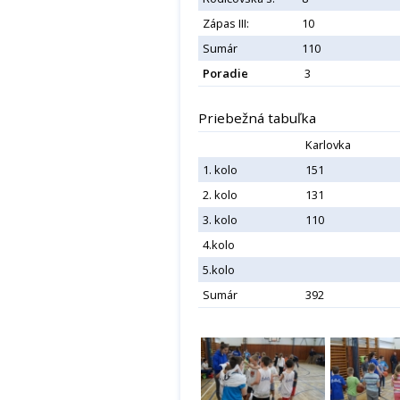
Zápas III:
10
Sumár
110
Poradie
3
Priebežná tabuľka
Karlovka
1. kolo
151
2. kolo
131
3. kolo
110
4.kolo
5.kolo
Sumár
392