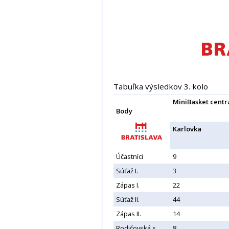
Tabuľka výsledkov 3. kolo
MiniBasket centr
Body
Karlovka
Účastníci
9
Súťaž I.
3
Zápas I.
22
Súťaž II.
44
Zápas II.
14
Rodičovská s.
8