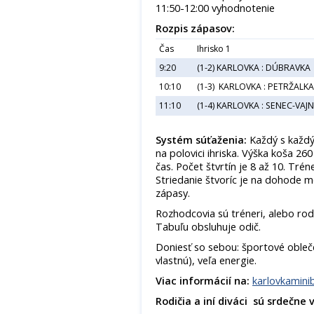
11:50-12:00 vyhodnotenie
Rozpis zápasov:
Čas
Ihrisko 1
9:20
(1-2) KARLOVKA : DÚBRAVKA
10:10
(1-3) KARLOVKA : PETRŽALKA
11:10
(1-4) KARLOVKA : SENEC-VAJ
Systém súťaženia:
Každý s každým
na polovici ihriska. Výška koša 26
čas. Počet štvrtín je 8 až 10. Trén
Striedanie štvoríc je na dohode 
zápasy.
Rozhodcovia sú tréneri, alebo rodi
Tabuľu obsluhuje odič.
Doniesť so sebou: športové obleče
vlastnú), veľa energie.
Viac informácií na:
karlovkamini
Rodičia a iní diváci sú srdečne 