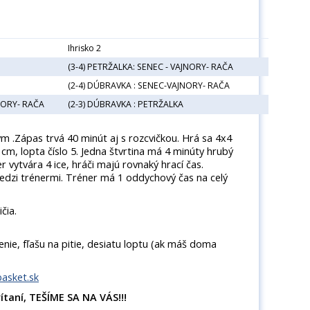
Ihrisko 2
(3-4) PETRŽALKA: SENEC - VAJNORY- RAČA
(2-4) DÚBRAVKA : SENEC-VAJNORY- RAČA
NORY- RAČA
(2-3) DÚBRAVKA : PETRŽALKA
 .Zápas trvá 40 minút aj s rozcvičkou. Hrá sa 4x4
0 cm, lopta číslo 5. Jedna štvrtina má 4 minúty hrubý
er vytvára 4 ice, hráči majú rovnaký hrací čas.
medzi trénermi. Tréner má 1 oddychový čas na celý
čia.
nie, fľašu na pitie, desiatu loptu (ak máš doma
basket.sk
vítaní, TEŠÍME SA NA VÁS!!!