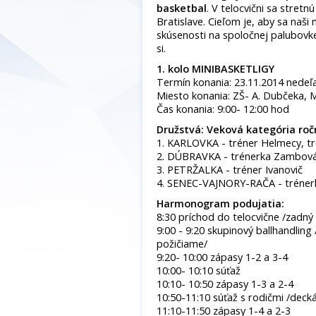
basketbal
. V telocvični sa stretn
Bratislave. Cieľom je, aby sa naši
skúsenosti na spoločnej palubovk
si.
1. kolo MINIBASKETLIGY
Termín konania: 23.11.2014 nedeľ
Miesto konania: ZŠ- A. Dubčeka, M
Čas konania: 9:00- 12:00 hod
Družstvá: Veková kategória roč
1. KARLOVKA - tréner Helmecy, t
2. DÚBRAVKA - trénerka Zambov
3. PETRŽALKA - tréner Ivanovič
4. SENEC-VAJNORY-RAČA - tréner
Harmonogram podujatia:
8:30 príchod do telocvične /zadný 
9:00 - 9:20 skupinový ballhandling
požičiame/
9:20- 10:00 zápasy 1-2 a 3-4
10:00- 10:10 súťaž
10:10- 10:50 zápasy 1-3 a 2-4
10:50-11:10 súťaž s rodičmi /deck
11:10-11:50 zápasy 1-4 a 2-3