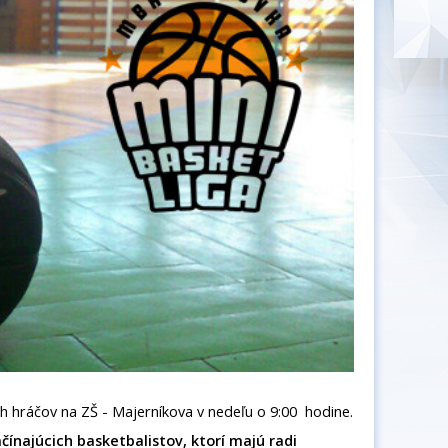
h hráčov na ZŠ - Majerníkova v nedeľu o 9:00 hodine.
ačínajúcich basketbalistov, ktorí majú radi