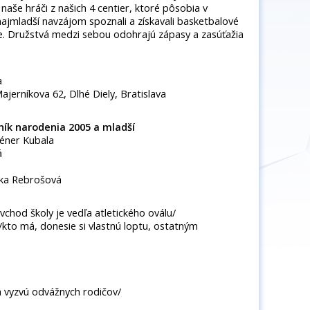
ú naše hráči z našich 4 centier, ktoré pôsobia v
 najmladší navzájom spoznali a získavali basketbalové
e. Družstvá medzi sebou odohrajú zápasy a zasúťažia
a
ajerníkova 62, Dlhé Diely, Bratislava
ník narodenia 2005 a mladší
réner Kubala
á
ka Rebrošová
vchod školy je vedľa atletického oválu/
 /kto má, donesie si vlastnú loptu, ostatným
á vyzvú odvážnych rodičov/