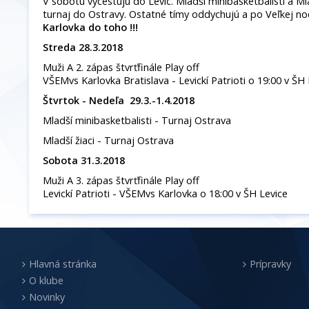
V sobotu vycestujú do Levíc. Mladší minibasketbalisti a Mla
turnaj do Ostravy. Ostatné tímy oddychujú a po Veľkej noc
Karlovka do toho !!!
Streda 28.3.2018
Muži A 2. zápas štvrťfinále Play off
VŠEMvs Karlovka Bratislava - Levickí Patrioti o 19:00 v Š
Štvrtok - Nedeľa 29.3.-1.4.2018
Mladší minibasketbalisti - Turnaj Ostrava
Mladší žiaci - Turnaj Ostrava
Sobota 31.3.2018
Muži A 3. zápas štvrťfinále Play off
Levickí Patrioti - VŠEMvs Karlovka o 18:00 v ŠH Levice
Hlavná stránka
Prípravky
O klube
Novinky