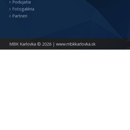
Podujatia
Fotogaléria
Partneri
MBK Karlovka © 2026 |
www.mbkkarlovka.sk