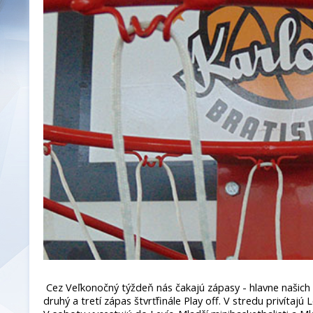
Cez Veľkonočný týždeň nás čakajú zápasy - hlavne našic
druhý a tretí zápas štvrťfinále Play off. V stredu privítaj