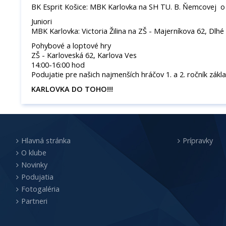
BK Esprit Košice: MBK Karlovka na SH TU. B. Ňemcovej o 
Juniori
MBK Karlovka: Victoria Žilina na ZŠ - Majerníkova 62, Dlhé 
Pohybové a loptové hry
ZŠ - Karloveská 62, Karlova Ves
14:00-16:00 hod
Podujatie pre našich najmenších hráčov 1. a 2. ročník zákl
KARLOVKA DO TOHO!!!
Hlavná stránka
Prípravky
O klube
Novinky
Podujatia
Fotogaléria
Partneri