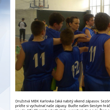
Družstvá MBK Karlovka čaká nabitý víkend zápasov. Sezóna
príďte si vychutnať naše zápasy. Buďte našim šiestym hr