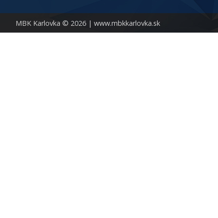
MBK Karlovka © 2026 |
www.mbkkarlovka.sk