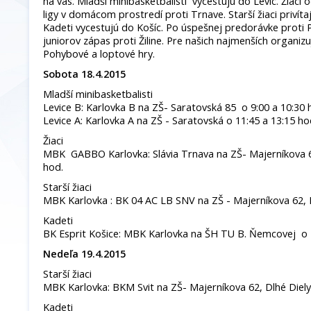
na vás. Mladší minibasketbalisti vycestujú do Levíc. Žiaci
ligy v domácom prostredí proti Trnave. Starší žiaci privíta
Kadeti vycestujú do Košíc. Po úspešnej predorávke proti P
juniorov zápas proti Žiline. Pre našich najmenších organi
Pohybové a loptové hry.
Sobota 18.4.2015
Mladší minibasketbalisti
Levice B: Karlovka B na ZŠ- Saratovská 85 o 9:00 a 10:30 
Levice A: Karlovka A na ZŠ - Saratovská o 11:45 a 13:15 ho
Žiaci
MBK GABBO Karlovka: Slávia Trnava na ZŠ- Majerníkova 62
hod.
Starší žiaci
MBK Karlovka : BK 04 AC LB SNV na ZŠ - Majerníkova 62, D
Kadeti
BK Esprit Košice: MBK Karlovka na ŠH TU B. Ňemcovej o 
Nedeľa 19.4.2015
Starší žiaci
MBK Karlovka: BKM Svit na ZŠ- Majerníkova 62, Dlhé Diely
Kadeti