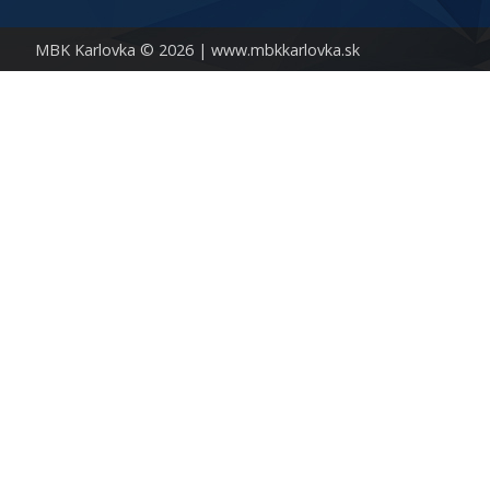
MBK Karlovka © 2026 |
www.mbkkarlovka.sk