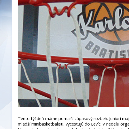
Tento týždeň máme pomalší zápasový rozbeh. Juniori ma
mladší minibasketbalisti, vycestujú do Levíc. V nedeľu orga