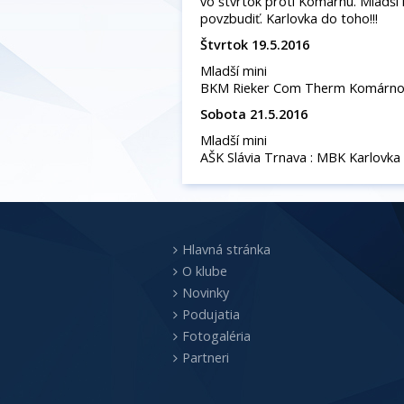
vo štvrtok proti Komárnu. Mladší 
povzbudiť. Karlovka do toho!!!
Štvrtok 19.5.2016
Mladší mini
BKM Rieker Com Therm Komárno :
Sobota 21.5.2016
Mladší mini
AŠK Slávia Trnava : MBK Karlovka 
Hlavná stránka
O klube
Novinky
Podujatia
Fotogaléria
Partneri