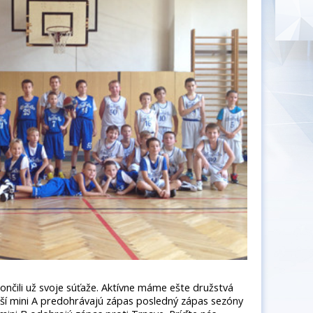
nčili už svoje súťaže. Aktívne máme ešte družstvá
dší mini A predohrávajú zápas posledný zápas sezóny