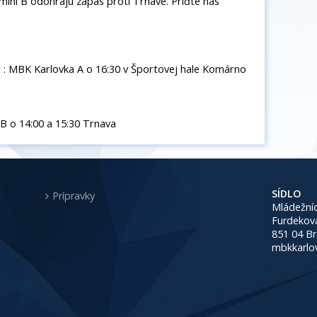
mini B odohrajú zápas proti Trnave. Príďte nás
 MBK Karlovka A o 16:30 v Športovej hale Komárno
B o 14:00 a 15:30 Trnava
SÍDLO
Prípravky
Mládežníc
Furdekov
851 04 Br
mbkkarlo