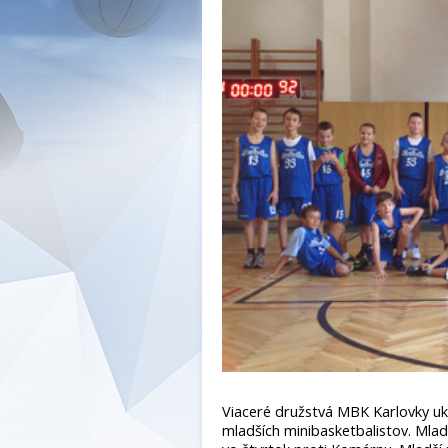
Viaceré družstvá MBK Karlovky uko
mladších minibasketbalistov. Mla