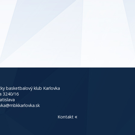
ky basketbalový klub Karlovka
a 3240/16
atislava
vka@mbkkarlovka.sk
Kontakt