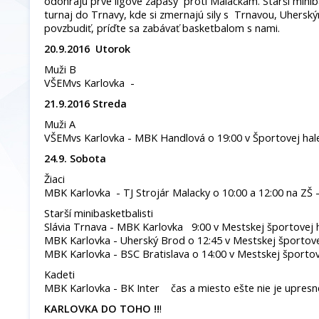
odohrajú prvé ligové zápasy proti Malackám. Starší miniba
turnaj do Trnavy, kde si zmernajú sily s Trnavou, Uhers
povzbudiť, príďte sa zabávať basketbalom s nami.
20.9.2016 Utorok
Muži B
VŠEMvs Karlovka -
21.9.2016 Streda
Muži A
VŠEMvs Karlovka - MBK Handlová o 19:00 v Športovej hale
24.9. Sobota
Žiaci
MBK Karlovka - TJ Strojár Malacky o 10:00 a 12:00 na ZŠ -
Starší minibasketbalisti
Slávia Trnava - MBK Karlovka 9:00 v Mestskej športovej 
MBK Karlovka - Uherský Brod o 12:45 v Mestskej športove
MBK Karlovka - BSC Bratislava o 14:00 v Mestskej športov
Kadeti
MBK Karlovka - BK Inter čas a miesto ešte nie je upres
KARLOVKA DO TOHO !!
!