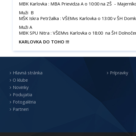
MBK Karlovka : MBA Prievidza A o 10:00 na ZŠ - Majerníko
Muži B
MŠK Iskra Petržalka : VŠEMvs Karlovka o 13:00 v ŠH Dom
Muži A
MBK SPU Nitra : VŠEMvs Karlovka o 18:00 na ŠH Dolnoč
KARLOVKA DO TOHO !!!
Hlavná stránka
Prípravky
O klube
Novinky
Podujatia
Fotogaléria
Partneri