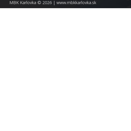
MBK Karlovka © 2026 |
www.mbkkarlovka.sk