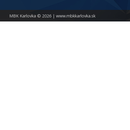
MBK Karlovka © 2026 |
www.mbkkarlovka.sk