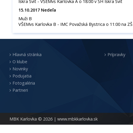
Iskra Svit - VŠEMvs Karlovka A o 18:00 v ŠH Iskra Svit
15.10.2017 Nedeľa
Muži B
VŠEMvs Karlovka B - IMC Považská Bystrica o 11:00 na ZŠ 
Hlavná stránka
Prípravky
O klube
Novinky
Podujatia
Fotogaléria
Partneri
MBK Karlovka © 2026 |
www.mbkkarlovka.sk