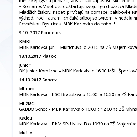
mestskej ligy sa prihlásili, aby získali zápasové skúsenosti
v Komárne. V sobotu odštartujú svoju ligu družstvá Mladš
Mladších žiakov. Kadeti privítajú na domácej palubovke Ni
východ. Pod Tatrami ich čaká súboj so Svitom. V nedeľu h
Považskou Bystricou.
MBK Karlovka do toho!!!
9.10. 2017 Pondelok
BMBL
MBK Karlovka jun. - Multichuys o 20:15 na ZŠ Majerníkova
13.10.2017 Piatok
Juniori
BK Junior Komárno - MBK Karlovka o 16:00 MŠH Športová
14.10.2017 Sobota
Ml. mini
MBK Karlovka - BSC Bratislava o 15:00 a 16:30 na ZŠ Kar
Ml. žiaci
GABBO Senec - MBK Karlovka o 10:00 a 12:00 na ZŠ Mlyn
Kadeti
MBK Karlovka - BKM SPU Nitra B o 10:30 na ZŠ Majerníkov
Muži A