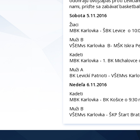
odohrajú dvojzápas proti Leviciam
nami, príďte sa zabávať basketba
Sobota 5.11.2016
Žiaci
MBK Karlovka - ŠBK Levice o 10:0
Muži B
VŠEMvs Karlovka B- MŠK Iskra Pet
Kadeti
MBK Karlovka - 1. BK Michalovce 
Muži A
BK Levickí Patrioti - VŠEMvs Karlo
Nedeľa 6.11.2016
Kadeti
MBK Karlovka - BK Košice o 9:30 
Muži B
VŠEMvs Karlovka - ŠKP Štart Brati