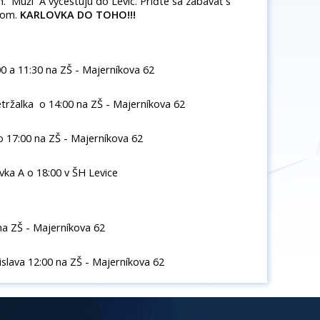
. Muži A vycestujú do Levíc. Príďte sa zabávať s
lom.
KARLOVKA DO TOHO!!!
0 a 11:30 na ZŠ - Majerníkova 62
ržalka o 14:00 na ZŠ - Majerníkova 62
o 17:00 na ZŠ - Majerníkova 62
vka A o 18:00 v ŠH Levice
na ZŠ - Majerníkova 62
slava 12:00 na ZŠ - Majerníkova 62