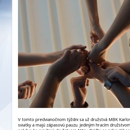
V tomto predvianočnom týždni sa už družstvá MBK Karlov
sviatky a majú zápasovú pauzu. Jediným hracím družstvom