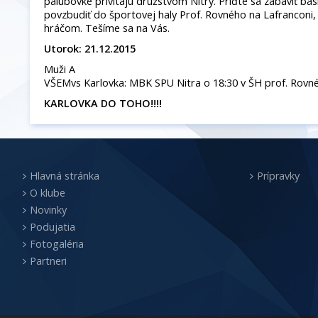
palubovke privítajú družstvom Nitry. Príďte sa zabaviť ba
povzbudiť do športovej haly Prof. Rovného na Lafranconi
hráčom. Tešíme sa na Vás.
Utorok: 21.12.2015
Muži A
VŠEMvs Karlovka: MBK SPU Nitra o 18:30 v ŠH prof. Rovn
KARLOVKA DO TOHO!!!!
Hlavná stránka
Prípravky
O klube
Novinky
Podujatia
Fotogaléria
Partneri