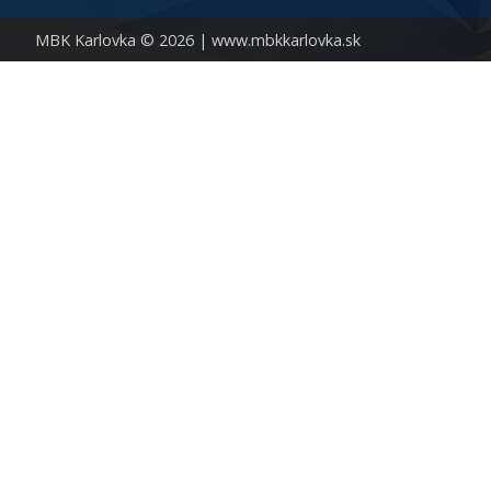
MBK Karlovka © 2026 |
www.mbkkarlovka.sk