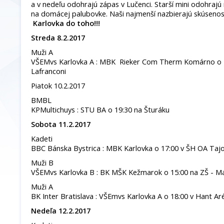
a v nedeľu odohrajú zápas v Lučenci. Starší mini odohrajú
na domácej palubovke. Naši najmenší nazbierajú skúsenost
Karlovka do toho!!!
Streda 8.2.2017
Muži A
VŠEMvs Karlovka A : MBK Rieker Com Therm Komárno o 1
Lafranconi
Piatok 10.2.2017
BMBL
KPMultichuys : STU BA o 19:30 na Šturáku
Sobota 11.2.2017
Kadeti
BBC Bánska Bystrica : MBK Karlovka o 17:00 v ŠH OA Taj
Muži B
VŠEMvs Karlovka B : BK MŠK Kežmarok o 15:00 na ZŠ - Ma
Muži A
BK Inter Bratislava : VŠEmvs Karlovka A o 18:00 v Hant Ar
Nedeľa 12.2.2017