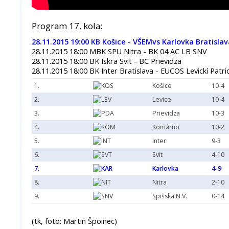
Program 17. kola:
28.11.2015 19:00 KB Košice - VŠEMvs Karlovka Bratislav
28.11.2015 18:00 MBK SPU Nitra - BK 04 AC LB SNV
28.11.2015 18:00 BK Iskra Svit - BC Prievidza
28.11.2015 18:00 BK Inter Bratislava - EUCOS Levickí Patrio
1.
Košice
10-4
2.
Levice
10-4
3.
Prievidza
10-3
4.
Komárno
10-2
5.
Inter
9-3
6.
Svit
4-10
7.
Karlovka
4-9
8.
Nitra
2-10
9.
Spišská N.V.
0-14
(tk, foto: Martin Špoinec)