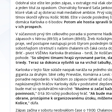
Odohral síce ešte len jeden zápas, v extralige má však o
a jeden titul za opaskom. Chorvátsky forward Saša Jankovi
ktoré však už aj doteraz mali medailové ambície. Prvý vz
tímov skončil výhrou Košíc 90:86. Ešte v úvode poslednej š
domáca Karlovka o 6 bodov.
Potom ale hostia spravili 
v ich prospech.
V súčasnosti prvý tím celkového poradia si pomerne hlad
zápasoch s Nitrou (89:53) a Svitom (89:65). Žreb Košick
praje, veď postupne nastupujú proti štyrom posledným t
sobotňajšom stretnutí s našimi chalanmi ich čaká cesta do
Brliť - pivot VSĚMvs Karlovka Bratislava - tvrdí, že Košíčan
pohode. "
So silnými tímami hrajú vyrovnané partie, sl
triedy. Teraz sa dokonca vyšvihli sa na vrchol tabuľky
Karlovka v tejto fáze súťaže naopak naráža na jedného s
giganta za druhým. Silné celky Prievidze, Komárna a Levíc
poriadne nepodarilo. V každom zo zápasov ťahali už od úvo
najskúsenejších hráčov Karlovky dúfa v podstatné zlepšeni
bude mať so spoluhráčmi náročné:
"Musíme si začať kaž
povinnosti,"
črtá 30 ročný podkošový hráč.
"Ak bude mať
obrane, pristúpime k organizovanému útoku, môžeme 
Košice,"
dúfa.
Zápas začína v sobotu neobvyklom čase o 19:00. Chalanov 