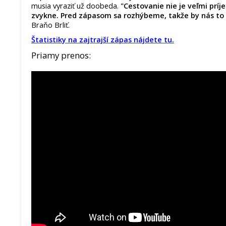
musia vyraziť už doobeda.
"Cestovanie nie je veľmi príje
zvykne. Pred zápasom sa rozhýbeme, takže by nás to 
Braňo Brliť.
Štatistiky na zajtrajší zápas nájdete tu.
Priamy prenos: