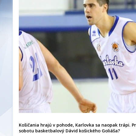
Košičania hrajú v pohode, Karlovka sa naopak trápi. P
sobotu basketbalový Dávid košického Goliáša?