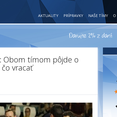
AKTUALITY
PRÍPRAVKY
NAŠE TÍMY
O
: Obom tímom pôjde o
 čo vracať