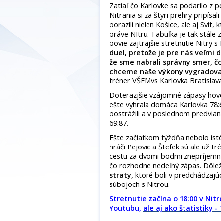
Zatiaľ čo Karlovke sa podarilo z 
Nitrania si za štyri prehry pripísa
porazili nielen Košice, ale aj Svi
práve NItru. Tabuľka je tak stále
povie zajtrajšie stretnutie Nitry s
duel, pretože je pre nás veľmi d
že sme nabrali správny smer, č
chceme naše výkony vygradovať
tréner VŠEMvs Karlovka Bratislav
Doterazjšie vzájomné zápasy hovo
ešte vyhrala domáca Karlovka 78:6
postrážili a v poslednom predvian
69:87.
Ešte začiatkom týždňa nebolo isté
hráči Pejovic a Štefek sú ale už t
cestu za dvomi bodmi znepríjemn
čo rozhodne nedeľný zápas. Dôleži
straty,
ktoré boli v predchádzajú
súbojoch s Nitrou.
Stretnutie začína o 18:00 v Nit
Youtubu,
ale aj ako štatistiky -