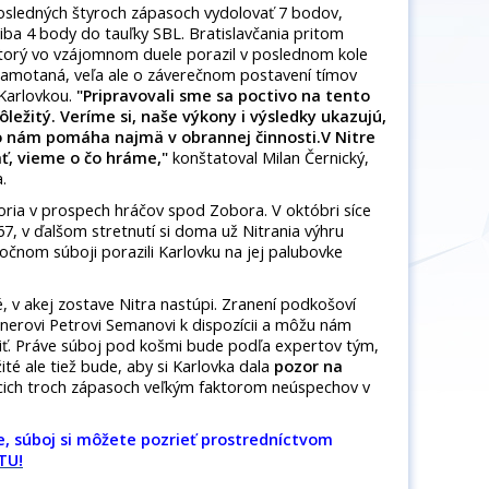
posledných štyroch zápasoch vydolovať 7 bodov,
li iba 4 body do tauľky SBL. Bratislavčania pritom
t, ktorý vo vzájomnom duele porazil v poslednom kole
 zamotaná, veľa ale o záverečnom postavení tímov
 Karlovkou.
"Pripravovali sme sa poctivo na tento
ôležitý. Veríme si, naše výkony i výsledky ukazujú,
o nám pomáha najmä v obrannej činnosti.V Nitre
, vieme o čo hráme,"
konštatoval Milan Černický,
a.
ria v prospech hráčov spod Zobora. V októbri síce
7, v ďalšom stretnutí si doma už Nitrania výhru
očnom súboji porazili Karlovku na jej palubovke
, v akej zostave Nitra nastúpi. Zranení podkošoví
rénerovi Petrovi Semanovi k dispozícii a môžu nám
iť. Práve súboj pod košmi bude podľa expertov tým,
té ale tiež bude, aby si Karlovka dala
pozor na
cich troch zápasoch veľkým faktorom neúspechov v
re, súboj si môžete pozrieť prostredníctvom
 TU!