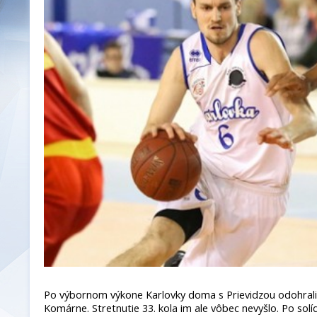
Po výbornom výkone Karlovky doma s Prievidzou odohrali 
Komárne. Stretnutie 33. kola im ale vôbec nevyšlo. Po solíd