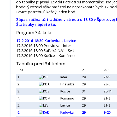
do tabuľky je jasný. Levickí Patrioti sú momentálne iba j
bodový rozdiel však narástol na neprekonateľných 12 bodo
Levice potrebujú každý jeden bod.
Zápas začína už tradične v stredu o 18:30 v Športovej
Štatistiky nájdete tu.
Program 34. kola
17.2.2016 18:30 Karlovka - Levice
17.2.2016 18:00 Prievidza - Inter
17.2.2016 18:00 Spišská N.V. - Svit
17.2.2016 18:00 Košice - Komárno
Tabuľka pred 34. kolom
Poz.
Z
V-P
1.
Inter
29
24-5
2.
Prievidza
29
23-6
3.
Košice
31
20-11
4.
Komárno
29
21-8
5.
Levice
29
21-8
6.
Karlovka
29
9-20