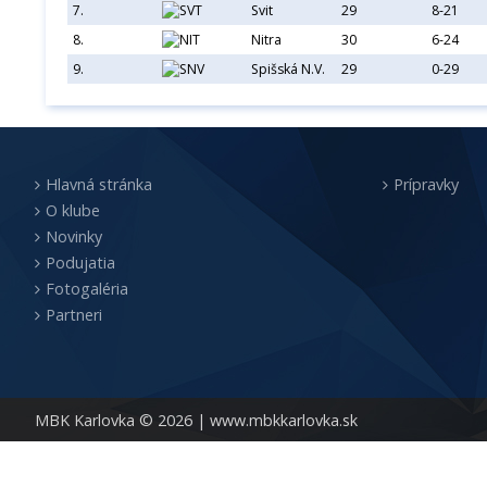
7.
Svit
29
8-21
8.
Nitra
30
6-24
9.
Spišská N.V.
29
0-29
Hlavná stránka
Prípravky
O klube
Novinky
Podujatia
Fotogaléria
Partneri
MBK Karlovka © 2026 |
www.mbkkarlovka.sk