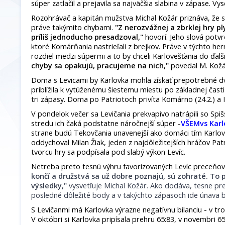
súper zatlačil a prejavila sa najväčšia slabina v zápase. Vy
Rozohrávač a kapitán mužstva Michal Kožár priznáva, že si
práve takýmito chybami.
"Z nerozvážnej a zbrklej hry pl
príliš jednoducho presadzoval,"
hovorí. Jeho slová potvr
ktoré Komárňania nastrieľali z brejkov. Práve v týchto her
rozdiel medzi súpermi a to by chceli Karlovešťania do ďal
chyby sa opakujú, pracujeme na nich,"
povedal M. Kožá
Doma s Levicami by Karlovka mohla získať prepotrebné d
priblížila k vytúženému šiestemu miestu po základnej časti.
tri zápasy. Doma po Patriotoch privíta Komárno (24.2.) a In
V pondelok večer sa Levičania prekvapivo natrápili so Spi
stredu ich čaká podstatne náročnejší súper -
VŠEMvs Karl
strane budú Tekovčania unavenejší ako domáci tím Karlovk
oddychoval Milan Žiak, jeden z najdôležitejších hráčov Pat
tvorcu hry sa podpísala pod slabý výkon Levíc.
Netreba preto tesnú výhru favorizovaných Levíc preceňov
končí a družstvá sa už dobre poznajú, sú zohraté. To
výsledky,"
vysvetľuje Michal Kožár. Ako dodáva, tesne pre
posledné dôležité body a v takýchto zápasoch ide únava
S Levičanmi má Karlovka výrazne negatívnu bilanciu - v tro
V októbri si Karlovka pripísala prehru 65:83, v novembri 65