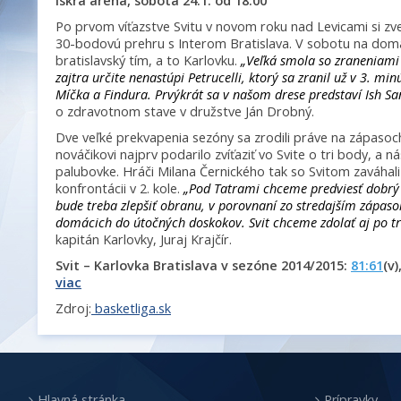
Iskra aréna, sobota 24.1. od 18:00
Po prvom víťazstve Svitu v novom roku nad Levicami si zver
30-bodovú prehru s Interom Bratislava. V sobotu na domác
bratislavský tím, a to Karlovku.
„Veľká smola so zraneniami 
zajtra určite nenastúpi Petrucelli, ktorý sa zranil už v 3. mi
Míčka a Findura. Prvýkrát sa v našom drese predstaví Ish Sa
o zdravotnom stave v družstve Ján Drobný.
Dve veľké prekvapenia sezóny sa zrodili práve na zápasoch
nováčikovi najprv podarilo zvíťaziť vo Svite o tri body, a 
palubovke. Hráči Milana Černického tak so Svitom zaváhali l
konfrontácii v 2. kole.
„Pod Tatrami chceme predviesť dobrý 
bude treba zlepšiť obranu, v porovnaní zo stredajším zápaso
domácich do útočných doskokov. Svit chceme zdolať aj po tre
kapitán Karlovky, Juraj Krajčír.
Svit – Karlovka Bratislava v sezóne 2014/2015:
81:61
(v)
viac
Zdroj:
basketliga.sk
Hlavná stránka
Prípravky