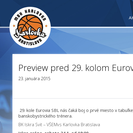
A
Preview pred 29. kolom Euro
23. januára 2015
29. kole Eurovia SBL nás čaká boj o prvé miesto v tabuľk
banskobystrického trénera.
BK Iskra Svit – VŠEMvs Karlovka Bratislava