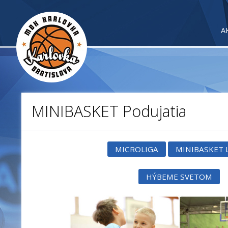
A
MINIBASKET Podujatia
MICROLIGA
MINIBASKET 
HÝBEME SVETOM