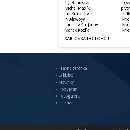
T.J. Bannister rozohrávač
Michal Maslík pivot 209 cm
Jan Kratochvíl krídlo 200 c
PJ Alawoya krídlo 201 c
Ladislav Stojanov krídlo 194
Marek Kozlík krídlo 186 cm
KARLOVKA DO TOHO !!!
Hlavná stránka
O klube
Novinky
Podujatia
Fotogaléria
Partneri