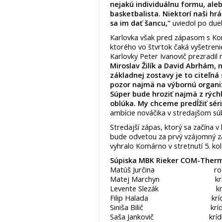
nejakú individuálnu formu, aleb
basketbalista. Niektorí naši hr
sa im dať šancu,"
uviedol po dueli
Karlovka však pred zápasom s Ko
ktorého vo štvrtok čaká vyšetreni
Karlovky Peter Ivanovič prezradil
Miroslav Žilík a David Abrhám
základnej zostavy je to citeľná
pozor najmä na výbornú organiz
Súper bude hroziť najmä z rých
oblúka. My chceme predĺžiť sé
ambície nováčika v stredajšom súb
Stredajší zápas, ktorý sa začína 
bude odvetou za prvý vzájomný 
vyhralo Komárno v stretnutí 5. ko
Súpiska MBK Rieker COM-Ther
Matúš Jurčina rozohrávač 
Matej Marchyn krídlo 193 c
Levente Slezák krídlo 188 
Filip Halada krídlo 196 c
Siniša Bilič krídlo 200 c
Saša Jankovič krídlo/pivot