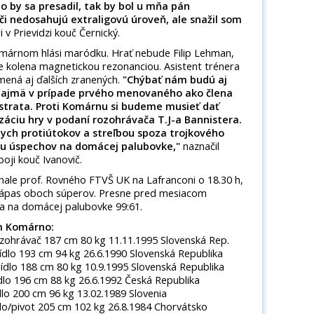
o by sa presadil,
tak by bol u mňa pán
áči nedosahujú extraligovú úroveň, ale snažil som
 v Prievidzi kouč Černický.
márnom hlási maródku. Hrať nebude Filip Lehman,
e kolena magnetickou rezonanciou. Asistent trénera
 mená aj ďalších zranených.
"Chýbať nám budú aj
, najmä v prípade prvého menovaného ako člena
 strata.
Proti Komárnu si budeme musieť dať
áciu hry v podaní rozohrávača T.J-a Bannistera.
lych protiútokov a streľbou spoza
trojkového
riu úspechov na domácej palubovke,"
naznačil
oji kouč Ivanovič.
v hale prof. Rovného FTVŠ UK na Lafranconi o 18.30 h,
zápas oboch súperov. Presne pred mesiacom
la na domácej palubovke 99:61.
m Komárno:
187 cm 80 kg 11.11.1995 Slovenská Rep.
m 94 kg 26.6.1990 Slovenská Republika
cm 80 kg 10.9.1995 Slovenská Republika
m 88 kg 26.6.1992 Česká Republika
m 96 kg 13.02.1989 Slovenia
 205 cm 102 kg 26.8.1984 Chorvátsko