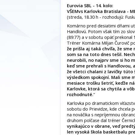
Eurovia SBL - 14. kolo:
VŠEMvs Karlovka Bratislava -
(streda, 18.30 h - rozhodujú: Fusk
Komárno pred desiatimi dňami utr
Handlovú. Potom však tím zo slov
(89:77) a v sobotu opäť prekonal 
Tréner Komárna Miljan Čurovič po
že prišla aj taká chvíľa, že sme
som sa na toto dnes tešil. Nech
neurobili, no najprv sme si ho 
keď sme prehrali s Handlovou, 
že všetci chalani z lavičky túto 
výsledkom spokojní. Mali sme 
mesiace trošku šetriť, keďže ná
Karlovke, ktorá sa
chytila a vô
rozhodnuté.
“
Karlovka po dramatickom víťazstv
sobotu do Prievidze, kde chcela p
na nováčika s nepríjemnou obrano
druhom polčase dal tréner Černický
vynikajúco v obrane,
veď predtý
len vysoká škola basketbalu pr