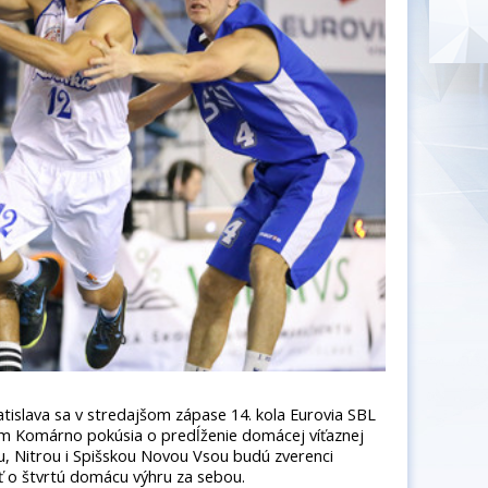
tislava sa v stredajšom zápase 14. kola Eurovia SBL
 Komárno pokúsia o predĺženie domácej víťaznej
u, Nitrou i Spišskou Novou Vsou budú zverenci
ť o štvrtú domácu výhru za sebou.