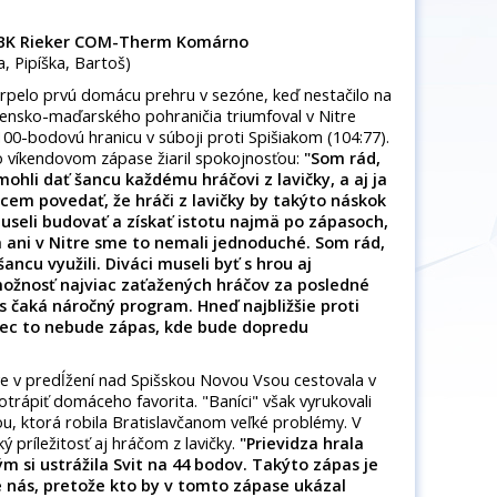
 MBK Rieker COM-Therm Komárno
a, Pipíška, Bartoš)
pelo prvú domácu prehru v sezóne, keď nestačilo na
ensko-maďarského pohraničia triumfoval v Nitre
100-bodovú hranicu v súboji proti Spišiakom (104:77).
 víkendovom zápase žiaril spokojnosťou:
"Som rád,
mohli dať šancu každému hráčovi z lavičky, a aj ja
cem povedať, že hráči z lavičky by takýto náskok
museli budovať a
získať istotu najmä po zápasoch,
a ani v Nitre sme to nemali jednoduché. Som rád,
šancu využili. Diváci museli byť s h
rou aj
možnosť najviac zaťažených hráčov za posledné
s čaká náročný program. Hneď najbližšie proti
bec to nebude zápas, kde bude dopredu
e v predĺžení nad Spišskou Novou Vsou cestovala v
otrápiť domáceho favorita. "Baníci" však vyrukovali
u, ktorá robila Bratislavčanom veľké problémy. V
 príležitosť aj hráčom z lavičky.
"Prievidza hrala
m si ustrážila Svit na 44 bodov. Takýto zápas je
e nás, pretože kto by v tomto zápase ukázal