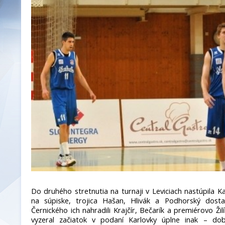
Do druhého stretnutia na turnaji v Leviciach nastúpila 
na súpiske, trojica Hašan, Hlivák a Podhorský dosta
Černického ich nahradili Krajčír, Bečarík a premiérovo Ži
vyzeral začiatok v podaní Karlovky úplne inak – do