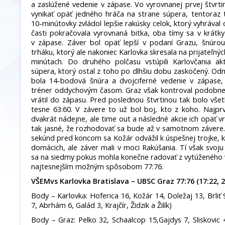
a zaslúžené vedenie v zápase. Vo vyrovnanej prvej štvrtin
vynikať opäť jedného hráča na strane súpera, tentoraz 
10-minútovky zvládol lepšie rakúsky celok, ktorý vyhrával
časti pokračovala vyrovnaná bitka, oba tímy sa v krátky
v zápase. Záver bol opäť lepší v podaní Grazu, šnúro
trháku, ktorý ale nakoniec Karlovka skresala na prijateľný
minútach. Do druhého polčasu vstúpili Karlovčania akt
súpera, ktorý ostal z toho po dlhšiu dobu zaskočený. Od
bola 14-bodová šnúra a dvojciferné vedenie v zápase, 
tréner oddychovým časom. Graz však kontroval podobne 
vrátil do zápasu. Pred poslednou štvrtinou tak bolo všet
tesne 63:60. V závere to už bol boj, kto z koho. Najpr
dvakrát nádejne, ale time out a následné akcie ich opäť vrá
tak jasné, že rozhodovať sa bude až v samotnom závere
sekúnd pred koncom sa Kožár odvážil k úspešnej trojke, 
domácich, ale záver mali v moci Rakúšania. Tí však svoju
sa na siedmy pokus mohla konečne radovať z vytúženého v
najtesnejším možným spôsobom 77:76.
VŠEMvs Karlovka Bratislava – UBSC Graz 77:76 (17:22, 20
Body – Karlovka: Hoferica 16, Kožár 14, Doležaj 13, Brliť 9
7, Abrhám 6, Galád 3, Krajčír, Židzik a Žilík)
Body – Graz: Pelko 32, Schaalcop 15,Gajdys 7, Sliskovic