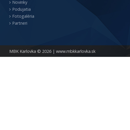
Novinky
Podujatia
Fotogaléria
Partneri
MBK Karlovka © 2026 |
www.mbkkarlovka.sk