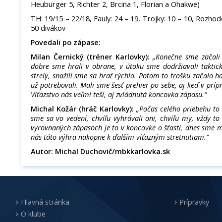
Heuburger 5, Richter 2, Brcina 1, Florian a Ohakwe)
TH: 19/15 – 22/18, Fauly: 24 – 19, Trojky: 10 – 10, Rozhodo
50 divákov
Povedali po zápase:
Milan Černický (tréner Karlovky):
„Konečne sme začali 
dobre sme hrali v obrane, v útoku sme dodržiavali taktic
strely, snažili sme sa hrať rýchlo. Potom to trošku začalo h
už potrebovali. Mali sme šesť prehier po sebe, aj keď v prípr
Víťazstvo nás veľmi teší, aj zvládnutá koncovka zápasu.“
Michal Kožár (hráč Karlovky):
„Počas celého priebehu to 
sme sa vo vedení, chvíľu vyhrávali oni, chvíľu my, vždy t
vyrovnaných zápasoch je to v koncovke o šťastí, dnes sme m
nás táto výhra nakopne k ďalším víťazným stretnutiam.“
Autor: Michal Duchovič/mbkkarlovka.sk
Hlavná stránka
Prípravky
O klube