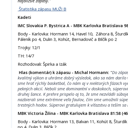
najbližšie zápasy."
Štatistika zápasu MUŽI B
Kadeti
IMC Slovakia P. Bystrica A - MBK Karlovka Bratislava 98
Body - Karlovka: Hormann 14, Havel 10, Záhora 8, Šturdík
Páleník po 4, Dulin 3, Kohút, Bernadovič a Bilčík po 2
Trojky: 12/1
TH: 14/7
Rozhodovali: Špirka a Izák
Hlas (komentár) k zápasu - Michal Hormann:
"
Do zápas
kvalitný výkon a uhráme dobrý výsledok, ako sa nám darilo 
sme hrať rýchly basketbal, čo nám aj v niektorých fázach v
pekných akcií. Neboli sme dominantní v doskokoch, súperovi
druhej šance. K prehre prispelo aj to, že sme nezvládli súboj
nazbierali sme extrémne veľa faulov, čím sme umožnili súper
trestných hodov. Súperovi gratulujem k víťazstvu a teším sa
MBK Victoria Žilina - MBK Karlovka Bratislava 81:58 (46
Body - Karlovka: Hormann 13, Balvan 11, Kohút 8, Šturdík 
po 4, Dulin 3, Bilčík 2.