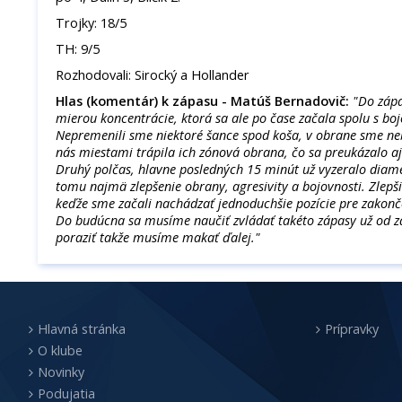
Trojky: 18/5
TH: 9/5
Rozhodovali: Sirocký a Hollander
Hlas (komentár) k zápasu - Matúš Bernadovič:
"
Do zápa
mierou koncentrácie, ktorá sa ale po čase začala spolu s b
Nepremenili sme niektoré šance spod koša, v obrane sme neb
nás miestami trápila ich zónová obrana, čo sa preukázalo aj
Druhý polčas, hlavne posledných 15 minút už vyzeralo diamet
tomu najmä zlepšenie obrany, agresivity a bojovnosti. Zlepšil
keďže sme začali nachádzať jednoduchšie pozície pre zakonč
Do budúcna sa musíme naučiť zvládať takéto zápasy už od za
poraziť takže musíme makať ďalej."
Hlavná stránka
Prípravky
O klube
Novinky
Podujatia