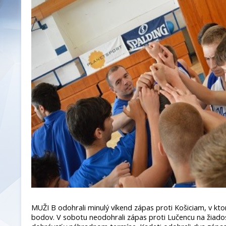
MUŽI B odohrali minulý víkend zápas proti Košiciam, v kto
bodov. V sobotu neodohrali zápas proti Lučencu na žiado