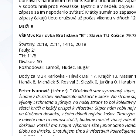
dohrávať v náhradnom termíne. Kadeti odohrali dva záp
V sobotu hrali proti Považskej Bystrici a v nedeľu bojovali 
zápase sa im nepodarilo zvíťaziť. Krátky sumár zo zápasov
zápasy čakajú tieto družstvá už počas víkendu v dňoch
12
MUŽI B
VŠEMvs Karlovka Bratislava “B“ : Slávia TU Košice 79:7
Štvrtiny: 20:18, 25:11, 14:16, 20:18
Fauly: 21
TH: 11/8
Divákov: 50
Rozhodovali: Lamoš, Hudec, Bugár
Body za MBK Karlovka - Hlivák Dal. 17, Krajčír 13. Mäsiar 1
Hanák 8, Michálek 5, Rosival 3, Slezák 0, Jurčina 0, Harabin
Peter Ivanovič (tréner):
" Očakávali sme vyrovnaný zápas, 
Žiadne z družstiev nedokázalo odskočiť v skóre. Na strane sú
výkony Lechmana a Járaya, na našej strane to bol kolektívny
všetci hráči a každý prispel k víťazstvu. Súper nám robil na
na útočnom doskoku, z čoho dávali najviac košov. Tímovým 
v odvete nám to nemusí stačiť, budeme musieť viacej zabrať 
doskoku. Potešil ma svojim výkonom ešte junior Samo Hanák,
úlohu na ihrisku. Gratulujem tímu k víťazstvu!! Pokračujeme