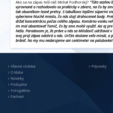
Ako sa na zápas teší náš Michal Podhorský?
"Túto sezónu 
vyrovnané a rozhodovalo sa prakticky v závere, na čo by sme
tak obuvníkom tesné prehry. S tabuľkovo lepšími súpermi vie
vyberieme hluché miesto, čo nás stojí drahocenné body. Pret
držať koncentráciu počas celého zápasu. Komárno vonku veľa
im mal absentovať Tomič, čo by sme mohli využiť. Asi aj pre 
Neša. Paradoxom je, že práve u nás sa Miloševič udržiaval v
svoj prvý zápas odohrá u nás. Určite dostane veľa minút, a po
brániť. No my mu nedarujeme ani centimeter na palubovke!
Hlavná stránka
Prípravky
O klube
Novinky
Podujatia
Fotogaléria
Partneri