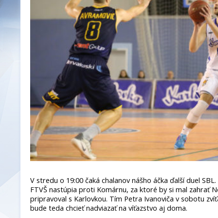
V stredu o 19:00 čaká chalanov nášho áčka ďalší duel SBL.
FTVŠ nastúpia proti Komárnu, za ktoré by si mal zahrať N
pripravoval s Karlovkou. Tím Petra Ivanoviča v sobotu zvíťa
bude teda chcieť nadviazať na víťazstvo aj doma.