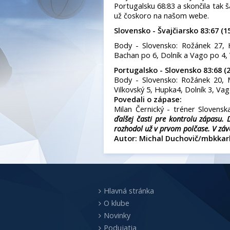
Portugalsku 68:83 a skončila tak 
už čoskoro na našom webe.
Slovensko - Švajčiarsko 83:67 (15:
Body - Slovensko: Rožánek 27, 
Bachan po 6, Dolník a Vago po 4, 
Portugalsko -
Slovensko
83:68 (2
Body - Slovensko: Rožánek 20, 
Vilkovský 5, Hupka4, Dolník 3, Va
Povedali o zápase:
Milan Černický - tréner Slovensk
ďalšej časti pre kontrolu zápasu.
rozhodol už v prvom polčase. V záver
Autor: Michal Duchovič/mbkkar
Hlavná stránka
O klube
Novinky
Podujatia