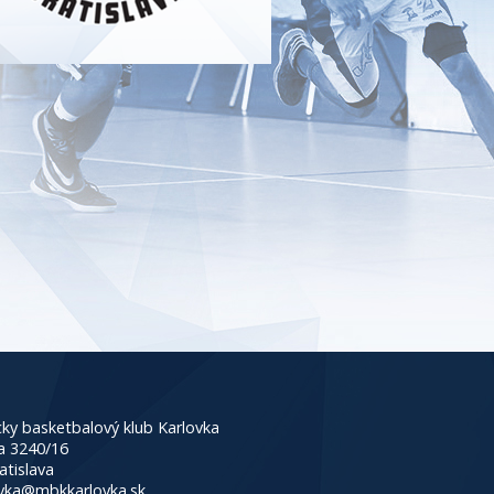
ky basketbalový klub Karlovka
a 3240/16
atislava
vka@mbkkarlovka.sk