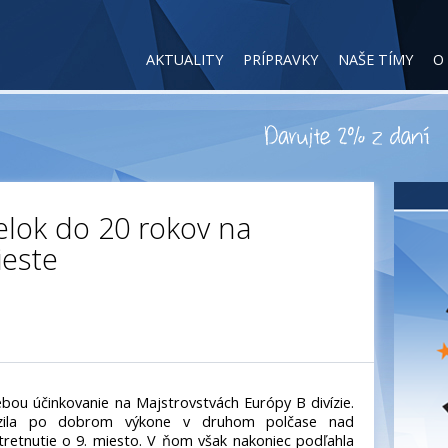
AKTUALITY
PRÍPRAVKY
NAŠE TÍMY
O
lok do 20 rokov na
este
bou účinkovanie na Majstrovstvách Európy B divízie.
ťazila po dobrom výkone v druhom polčase nad
stretnutie o 9. miesto. V ňom však nakoniec podľahla