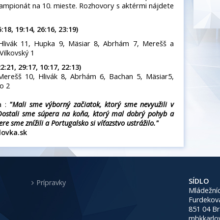
šampionát na 10. mieste. Rozhovory s aktérmi nájdete
18, 19:14, 26:16, 23:19)
Hlivák 11, Hupka 9, Mäsiar 8, Abrhám 7, Merešš a
Vilkovský 1
2:21, 29:17, 10:17, 22:13)
Merešš 10, Hlivák 8, Abrhám 6, Bachan 5, Mäsiar5,
go 2
a :
"Mali sme výborný začiatok, ktorý sme nevyužili v
 Dostali sme súpera na koňa, ktorý mal dobrý pohyb a
e sme znížili a Portugalsko si víťazstvo ustrážilo."
lovka.sk
SÍDLO
Prípravky
Mládežníc
Furdekov
851 04 Br
mbkkarlo