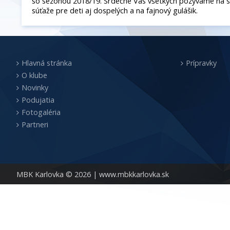
so sezónou 2018/19. Srdečne Vás všetkých pozývame na s
súťaže pre deti aj dospelých a na fajnový gulášik.
Hlavná stránka
Prípravky
O klube
Novinky
Podujatia
Fotogaléria
Partneri
MBK Karlovka © 2026 |
www.mbkkarlovka.sk