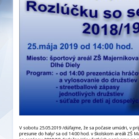
V sobotu 25.05.2019 /dúfajme, že sa počasie umúdri, v prí
presunie do haly/ sa od 14:00 hod. v školskom areáli ZŠ M