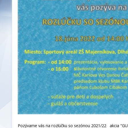
Pozývame vás na rozlúčku so sezónou 2021/22 akcia "GU