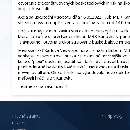
otvorenie zrekonštruovaných basketbalových ihrísk na š
Majerníkovej ulici.
Akcia sa uskutoční v sobotu dňa 18.06.2022. Klub MBK Kar
streetballový turnaj. Prezentácia hráčov začína od 14:00 h
Počas turnaja k nám zavíta starostka mestskej časti Karl
ktorá spoločne s predsedom klubu MBK Karlovka s pá
"slávnostne" otvoria zrekonštruované basketbalové ihrisk
Mestská časť Karlova Ves v spolupráci s našim klubom MB
vonkajšie basketbalové ihriská. Sú osadené nové výškovo 
koše s "plexi" doskami, osadili sa ďalšie dva basketbalové k
plnohodnotné basketbalové ihriská. Nerovnosti na ihrisku 
novým asfaltom. Okolo ihriska sa vybudovalo nové oploten
maľovali hráči MBK Karlovka.
Tešíme sa na vašu účasť!!!
Hlavná stránka
Prípravky
O klube
Novinky