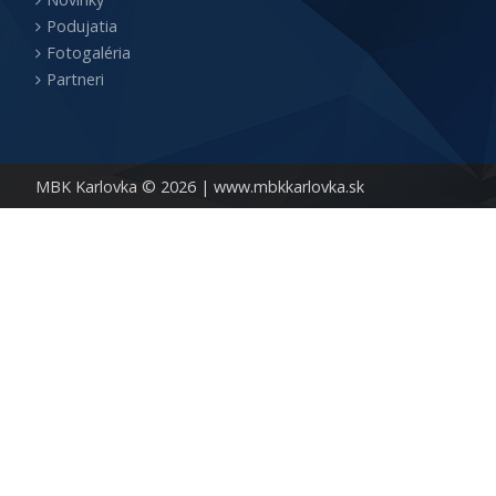
Podujatia
Fotogaléria
Partneri
MBK Karlovka © 2026 |
www.mbkkarlovka.sk