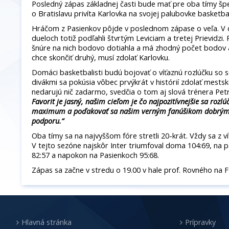
Posledný zápas základnej časti bude mať pre oba tímy špec
o Bratislavu privíta Karlovka na svojej palubovke basketbal
Hráčom z Pasienkov pôjde v poslednom zápase o veľa. V 
dueloch totiž podľahli štvrtým Leviciam a tretej Prievidzi. 
šnúre na nich bodovo dotiahla a má zhodný počet bodov a
chce skončiť druhý, musí zdolať Karlovku.
Domáci basketbalisti budú bojovať o víťaznú rozlúčku so 
divákmi sa pokúsia vôbec prvýkrát v histórií zdolať mestsk
nedarujú nič zadarmo, svedčia o tom aj slová trénera Pet
Favorit je jasný, našim cieľom je čo najpozitívnejšie sa rozlú
maximum a poďakovať sa našim verným fanúšikom dobrým 
podporu.“
Oba tímy sa na najvyššom fóre stretli 20-krát. Vždy sa z víťa
V tejto sezóne najskôr Inter triumfoval doma 104:69, na p
82:57 a napokon na Pasienkoch 95:68.
Zápas sa začne v stredu o 19.00 v hale prof. Rovného na 
Hlavná stránka
Prípravky