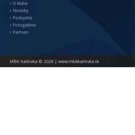
O klube
Novinky
Podujatia
Fotogaléria
Partneri
MBK Karlovka © 2026 |
www.mbkkarlovka.sk