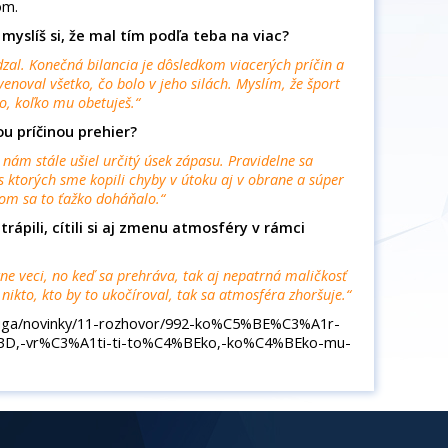
om.
, myslíš si, že mal tím podľa teba na viac?
zal. Konečná bilancia je dôsledkom viacerých príčin a
enoval všetko, čo bolo v jeho silách. Myslím, že šport
ko, koľko mu obetuješ.“
ou príčinou prehier?
nám stále ušiel určitý úsek zápasu. Pravidelne sa
 ktorých sme kopili chyby v útoku aj v obrane a súper
om sa to ťažko doháňalo.“
trápili, cítili si aj zmenu atmosféry v rámci
ne veci, no keď sa prehráva, tak aj nepatrná maličkosť
 nikto, kto by to ukočíroval, tak sa atmosféra zhoršuje.“
sk/liga/novinky/11-rozhovor/992-ko%C5%BE%C3%A1r-
BD,-vr%C3%A1ti-ti-to%C4%BEko,-ko%C4%BEko-mu-