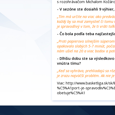
s rozohrávačom Michalom Kožár
- V sezóne ste dosiahli 9 výhier
„Tím má určite na viac ako predvád
každý by sa mal zamyslieť či tomu v
je spravodlivý v tom, že ti vráti toľ
- Čo bola podľa teba najčastejš
„Proti papierovo silnejším súperom 
opakovalo slabých 5-7 minút, počas
nám ušiel na 20 a viac bodov a pot
- Dlhšiu dobu ste sa výsledkovo 
vnútra tímu?
„Keď sa vyhráva, prehliadajú sa rôz
je zrazu najväčší problém. Ak nie je
Viac: http://www.basketliga.sk/
%C5%A1port-je-spravodliv%C3%
obetuje%C5%A1