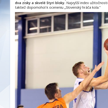
dva zisky a skvelé štyri bloky.
Najvyšší index užitočnost
taktiež dopomohol k oceneniu „Slovenský hráča kola.“