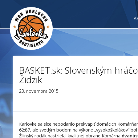
A
BASKET.sk: Slovenským hráčo
Židzik
23. novembra 2015
Karlovke sa síce nepodarilo prekvapiť domácich Komárňano
62:87, ale svetlým bodom na výkone „vysokoškolákov“ bol 
Žilinský rodák nastrieľal kvalitnej obrane Komárna
dvanásť