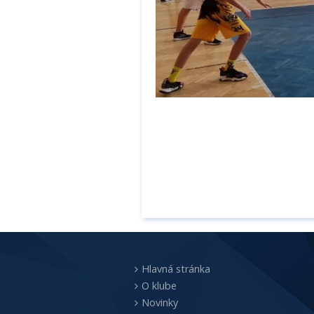
Hlavná stránka
O klube
Novinky