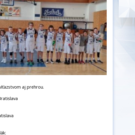
víťazstvom aj prehrou.
ratislava
tislava
lák: