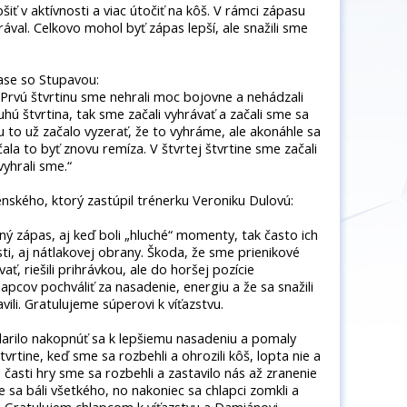
iť v aktívnosti a viac útočiť na kôš. V rámci zápasu
val. Celkovo mohol byť zápas lepší, ale snažili sme
ase so Stupavou:
 Prvú štvrtinu sme nehrali moc bojovne a nehádzali
hú štvrtina, tak sme začali vyhrávať a začali sme sa
nu to už začalo vyzerať, že to vyhráme, ale akonáhle sa
ačala to byť znovu remíza. V štvrtej štvrtine sme začali
yhrali sme.“
nského, ktorý zastúpil trénerku Veroniku Dulovú:
ný zápas, aj keď boli „hluché“ momenty, tak často ich
ti, aj nátlakovej obrany. Škoda, že sme prienikové
ť, riešili prihrávkou, ale do horšej pozície
pcov pochváliť za nasadenie, energiu a že sa snažili
avili. Gratulujeme súperovi k víťazstvu.
arilo nakopnúť sa k lepšiemu nasadeniu a pomaly
vrtine, keď sme sa rozbehli a ohrozili kôš, lopta nie a
časti hry sme sa rozbehli a zastavilo nás až zranenie
 báli všetkého, no nakoniec sa chlapci zomkli a