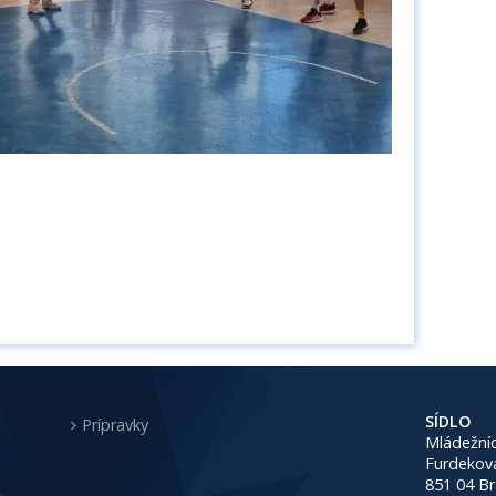
SÍDLO
Prípravky
Mládežníc
Furdekov
851 04 Br