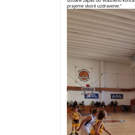
dotiahli zápas do víťazného konca
prajeme skoré uzdravenie.“