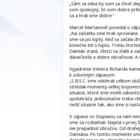
„Sám za seba by som sa chcel zlepš
som spokojný, že som dobre prihrá
sa a hrali sme dobre.“
Marcel Martanovič povedal o záp
„Na začiatku sme hrali vyrovnane.
sme sa po lopty. Keď sa začala dru
konečne biť o loptu. Tretiu štvrti
Damián zranil, všetci sa zľakli a z
dávať koše a dobre obraňovať. A v
Vyjadrenie trénera Richarda Kame
k sobotným zápasom:
„S B.S.C. sme odohrali celkom sluš
striedali momenty veľkej bojovnos
situácie, ktoré sme mohli zakončova
spoluhráča. Jednoznačne treba chla
riešiť situácie tak, ako sme si nast
V zápase so Stupavou sa nám ned
sme sa rozbiehali. Najmä v prvej št
nie prepadnúť obručou. Od druhej 
Damiána. Po tomto momente sme sa