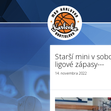
Starší mini v sob
ligové zápasy---
14. novembra 2022