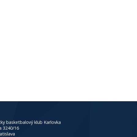
ky basketbalový klub Karlovka
a 3240/16
atislava