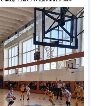
. Gratulujem chlapcom k víťazstvu a Damiánovi