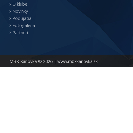
O klube
Novinky
Podujatia
Fotogaléria
Partneri
MBK Karlovka © 2026 |
www.mbkkarlovka.sk