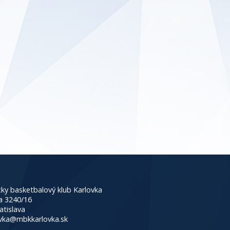
ky basketbalový klub Karlovka
a 3240/16
atislava
vka@mbkkarlovka.sk