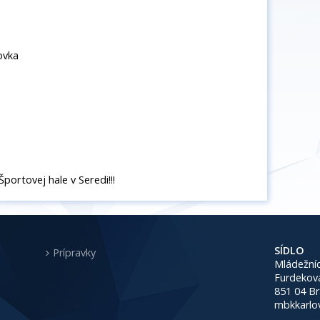
ovka
rtovej hale v Seredi!!!
SÍDLO
Prípravky
Mládežníc
Furdekov
851 04 Br
mbkkarlo