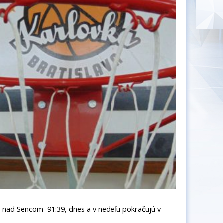
ve nad Sencom 91:39, dnes a v nedeľu pokračujú v